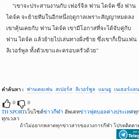
"เขาจะประสานงานกับ เฟอร์จิล ฟาน ไดจ์ค ซึ่ง ฟาน
ไดจ์ค จะย้ายทีมในอีกหนึ่งฤดูกาลเพราะสัญญาหมดลง
เขาคุ้นเคยกับ ฟาน ไดจ์ค เขามีโอกาสที่จะได้จับคู่กับ
ฟาน ไดจ์ค แล้วย้ายไปเล่นทางฝั่งซ้าย ซึ่งเขาก็เป็นแฟน
ลิเวอร์พูล ทั้งตัวเขาและครอบครัวด้วย"
ฟานเดอเฟน
สเปอร์ส
ลิเวอร์พูล
แมนยู
เนเธอร์แลน
คำค้นหา :
0
0
TH SPORT
เว็บไซต์
ข่าวกีฬา
อัพเดท
ข่าวฟุตบอลต่างประเทศ
ทุ
ทุกเวลา
ถ้าไม่อยากพลาดทุกข่าวสารของวงการกีฬา โปรดติดตาม