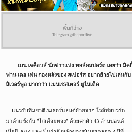
ผล
บอล
สด
Copyright
©
24
AUG
เบน เจค็อบส์ นักข่าวแห่ง ทอล์คสปอร์ต เผยว่า มิคกี
2017
ฟาน เดอ เฟน กองหลังของ สเปอร์ส อยากย้ายไปเล่นกับ
-
2026
ลิเวอร์พูล มากกว่า แมนเชสเตอร์ ยูไนเต็ด
TH
Sport
,
All
rights
แนวรับทีมชาติเนเธอร์แลนด์ย้ายจาก โวล์ฟสบวร์ก
reserved.
มาค้าแข้งกับ "ไก่เดือยทอง" ด้วยค่าตัว 43 ล้านปอนด์
เมื่อปี 2023 และเป็นกำลังหลักของสโมสรตลอด 3 ปีที่