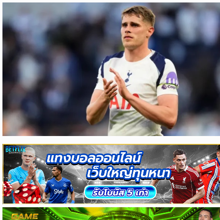
ข่าว
บอล
ไทย
ข่าว
ฟุตบอล
ต่าง
ประเทศ
ข่าว
NBA
ข่าว
NFL
คอ
ลัม
นิ
สต์