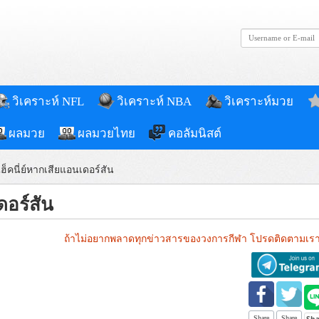
วิเคราะห์ NFL
วิเคราะห์ NBA
วิเคราะห์มวย
ผลมวย
ผลมวยไทย
คอลัมนิสต์
ฮ็คนี่ย์หากเสียแอนเดอร์สัน
ดอร์สัน
ถ้าไม่อยากพลาดทุกข่าวสารของวงการกีฬา โปรดติดตามเรา
Share
Share