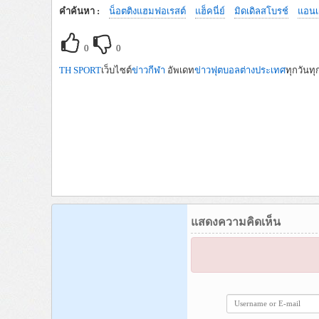
คำค้นหา :
น็อตติงแฮมฟอเรสต์
แฮ็คนี่ย์
มิดเดิลสโบรช์
แอนเ
0
0
TH SPORT
เว็บไซต์
ข่าวกีฬา
อัพเดท
ข่าวฟุตบอลต่างประเทศ
ทุกวันทุ
แสดงความคิดเห็น