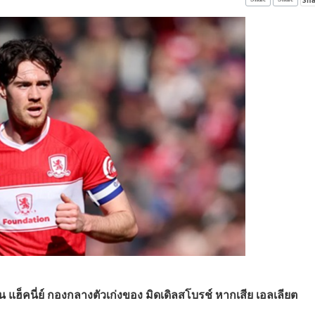
แฮ็คนี่ย์ กองกลางตัวเก่งของ มิดเดิลสโบรช์ หากเสีย เอลเลียต