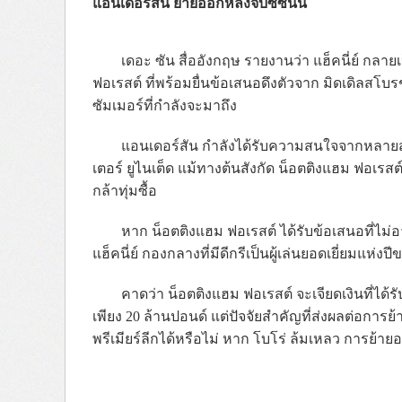
แอนเดอร์สัน ย้ายออกหลังจบซีซั่นนี้
เดอะ ซัน สื่ออังกฤษ รายงานว่า แฮ็คนี่ย์ กลา
ฟอเรสต์ ที่พร้อมยื่นข้อเสนอดึงตัวจาก มิดเดิลสโ
ซัมเมอร์ที่กำลังจะมาถึง
แอนเดอร์สัน กำลังได้รับความสนใจจากหลายสโ
เตอร์ ยูไนเต็ด แม้ทางต้นสังกัด น็อตติงแฮม ฟอเรสต์
กล้าทุ่มซื้อ
หาก น็อตติงแฮม ฟอเรสต์ ได้รับข้อเสนอที่ไม่อา
แฮ็คนี่ย์ กองกลางที่มีดีกรีเป็นผู้เล่นยอดเยี่ยมแห่
คาดว่า น็อตติงแฮม ฟอเรสต์ จะเจียดเงินที่ได้
เพียง 20 ล้านปอนด์ แต่ปัจจัยสำคัญที่ส่งผลต่อการย้า
พรีเมียร์ลีกได้หรือไม่ หาก โบโร่ ล้มเหลว การย