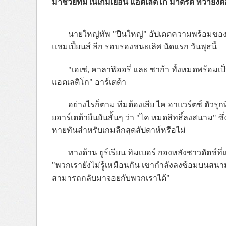
มาช่วยทีมในเกมเยือน แอตเลติโก มาดริด ทว่ายังต้อง
นายใหญ่ทัพ "ปืนใหญ่" อัปเดตความพร้อมของขุ
แชมเปี้ยนส์ ลีก รอบรองชนะเลิศ นัดแรก วันพุธนี้
"เอเซ่, คาลาฟิออรี่ และ ซาก้า ทั้งหมดพร้อมเป็น
แอตเลติโก" อาร์เตต้า
อย่างไรก็ตาม ทีมต้องเสีย ไค ฮาแวร์ตซ์ ตัวรุก
ยอาร์เตต้ายืนยันสั้นๆ ว่า "ไค หมดสิทธิ์ลงสนาม" ซึ่
หายทันสำหรับเกมลีกสุดสัปดาห์หรือไม่
ทางด้าน ยูร์เรียน ทิมเบอร์ กองหลังชาวดัตช
"พวกเรายังไม่รู้เหมือนกัน เขากำลังลงซ้อมบนสนาม
สามารถกลับมาจอยกับพวกเราได้"