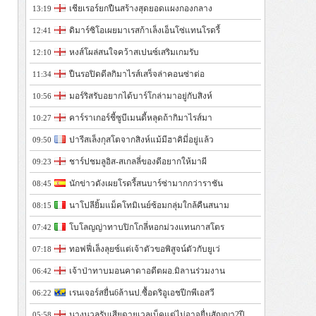
เชียเรอร์ยกปืนสร้างสุดยอดแผงกองกลาง
13:19
ดิมาร์ซิโอเผยมาเรสก้าเล็งเอ็นโซ่แทนโรดรี้
12:41
หงส์โผล่สนใจคว้าสเปนซ์เสริมเกมรับ
12:10
ปืนรอปิดดีลกิมาไรส์เสร็จล่าคอนซ่าต่อ
11:34
มอร์ริสรับอยากได้บาร์โกล่ามาอยู่กับสิงห์
10:56
คาร์ราเกอร์ชี้ซูบีเมนดี้หลุดถ้ากิมาไรส์มา
10:27
ปารีสเล็งกุสโตจากสิงห์แม้มีฮาคิมี่อยู่แล้ว
09:50
ชาร์ปชมลูอิส-สเกลลี่ของดีอยากให้มาผี
09:23
นักข่าวดังเผยโรดรี้สนบาร์ซ่ามากกว่าราชัน
08:45
นาโปลียิ้มแม็คโทมิเนย์ซ้อมกลุ่มใกล้คืนสนาม
08:15
โบโลญญ่าทาบปิกโกลี่หอกม่วงแทนกาสโตร
07:42
ทอฟฟี่เล็งลุยซ์แต่เจ้าตัวขอพิสูจน์ตัวกับยูเว่
07:18
เจ้าป่าทาบมอนคาดาอดีตผอ.มิลานร่วมงาน
06:42
เรนเจอร์สยื่น6ล้านป.ซื้อดริอูเอชปีกพีเอสวี
06:22
นางนวลรับเสียดายเวลเบ็คแต่ไม่อาจยื่นสัญญา2ปี
05:58