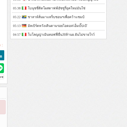
โบนุชชี่ติดโผสตาฟฟ์อัซซูรี่ยุคใหม่มันโช่
05:38
ซาลาห์ลั่นมาแทร็บซอนฯเพื่อคว้าแชมป์
05:22
อัลเบิร์ตหวังเดินตามรอยไอดอล'เอ็มบั๊ปเป้'
05:13
โบโลญญ่าเมินทอฟฟี่ยื่น30ล้านย.ยันไม่ขายโรว์
04:57
 :