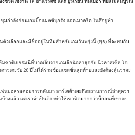
ชวดใช้งาน ไค ฮาแวร์ตซ์ และ ยูร์เรียน ทิมเบอร์ ที่ยังไม่สมบูรณ์
มกำลังก่อนเกมบิ๊กแมตช์บุกรัง แอต.มาดริด ในศึกยูฟ่า
ตัวเลือกและมีชื่ออยู่ในทีมสำหรับเกมวันพรุ่งนี้ (พุธ) ที่จะพบกับ
ทีมชาติเยอรมนีที่บาดเจ็บจากเกมลีกนัดล่าสุดกับ นิวคาสเซิ่ล โด
งดาวเตะวัย 26 ปีไม่ได้ร่วมซ้อมเซสชั่นสุดท้ายและยังต้องลุ้นว่าจะ
์ที่แฟนบอลรอคอยการกลับมา อาร์เตต้าเผยถึงสถานการณ์ล่าสุดว่า
บ้างแล้ว แต่เราจำเป็นต้องทำให้เขาฟิตมากกว่านี้ก่อนที่เขาจะ