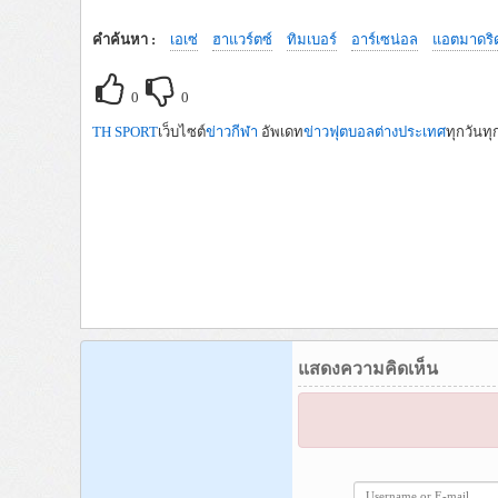
คำค้นหา :
เอเซ่
ฮาแวร์ตซ์
ทิมเบอร์
อาร์เซน่อล
แอตมาดริ
0
0
TH SPORT
เว็บไซต์
ข่าวกีฬา
อัพเดท
ข่าวฟุตบอลต่างประเทศ
ทุกวันทุ
แสดงความคิดเห็น