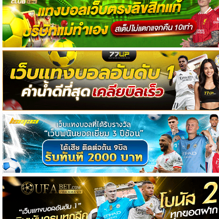
วิเคราะห์
บอล
วิเคราะห์
NFL
วิเคราะห์
NBA
ทีเด็ด
บอล
แกล
ล
อรี่
สาว
งาม