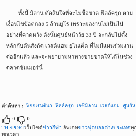
ทั้งนี้ มิลาน ตัดสินใจที่จะไม่ซื้อขาด ฟึลล์ครุก ตาม
เงื่อนไขข้อตกลง 5 ล้านยูโร เพราะผลงานไม่เป็นไป
อย่างที่คาดหวัง ดังนั้นศูนย์หน้าวัย 33 ปี จะกลับไปตั้ง
หลักกับต้นสังกัด เวสต์แฮม ยูไนเต็ด ที่ไม่มีแผนร่วมงาน
ต่ออีกแล้ว และจะพยายามหาทางขายขาดให้ได้ในช่วง
ตลาดซัมเมอร์นี้
ฟิออเรนตินา
ฟึลล์ครุก
เอซีมิลาน
เวสต์แฮม
ศูนย์ห
คำค้นหา :
0
0
TH SPORT
เว็บไซต์
ข่าวกีฬา
อัพเดท
ข่าวฟุตบอลต่างประเทศ
ทุ
ทุกเวลา