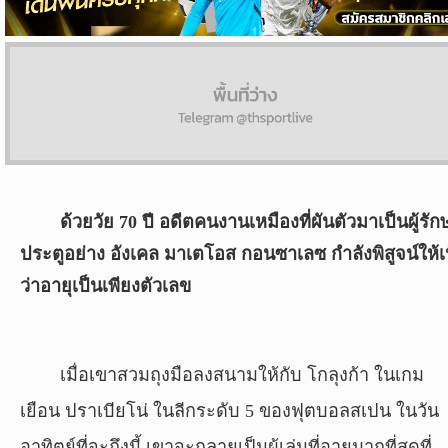
ผล
บอล
สด
Copyright
©
24
AUG
ด้วยวัย 70 ปี อดีตคนงานเหมืองที่ผันตัวมาเป็นผู้รัก
2017
ประตูอย่าง อังเคล มาเตโอส กอนซาเลซ กำลังพิสูจน์ให้เ
-
2026
ว่าอายุเป็นเพียงตัวเลข
TH
Sport
,
All
rights
เมื่อเขาสวมถุงมือลงสนามให้กับ โกลุงก้า ในเกม
reserved.
เยือน ปราเบียโน่ ในลีกระดับ 5 ของฟุตบอลสเปน ในวัน
อาทิตย์ที่จะถึงนี้ เขาจะกลายเป็นผู้เล่นที่อายุมากที่สุดที่