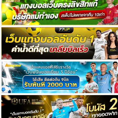
วิเคราะห์
บอล
วิเคราะห์
NFL
วิเคราะห์
NBA
ทีเด็ด
บอล
แกล
ล
อรี่
สาว
งาม