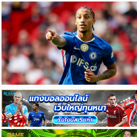
ข่าว
บอล
ไทย
ข่าว
ฟุตบอล
ต่าง
ประเทศ
ข่าว
NBA
ข่าว
NFL
คอ
ลัม
นิ
สต์