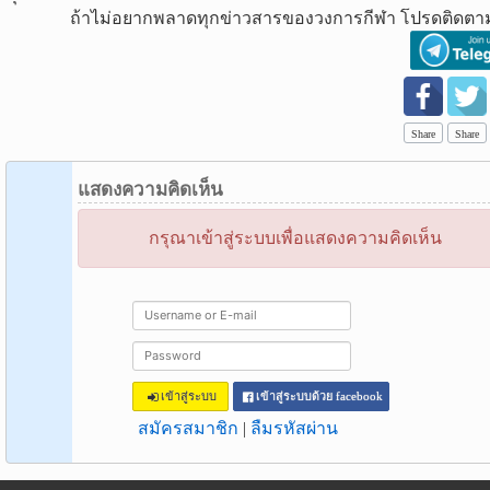
ถ้าไม่อยากพลาดทุกข่าวสารของวงการกีฬา โปรดติดตาม
Share
Share
แสดงความคิดเห็น
กรุณาเข้าสู่ระบบเพื่อแสดงความคิดเห็น
เข้าสู่ระบบ
เข้าสู่ระบบด้วย facebook
สมัครสมาชิก
|
ลืมรหัสผ่าน