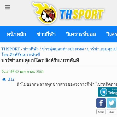
เข้า
สู่
ระบบ
หน้าหลัก
ข่าวกีฬา
วิเคราะห์บอล
วิเค
THSPORT
/
ข่าวกีฬา
/
ข่าวฟุตบอลต่างประเทศ
/
บาร์ซ่าแอบคุยเป
โดร-สิงห์รีบเบรกทันที
เข้าสู่ระบบ
บาร์ซ่าแอบคุยเปโดร-สิงห์รีบเบรกทันที
เข้าสู่ระบบด้วย facebook
วันเสาร์ที่ 02 พฤษภาคม 2569
สมัคร
312
ถ้าไม่อยากพลาดทุกข่าวสารของวงการกีฬา โปรดติดตาม
สมาชิก
ข่าว
กีฬา
Share
Share