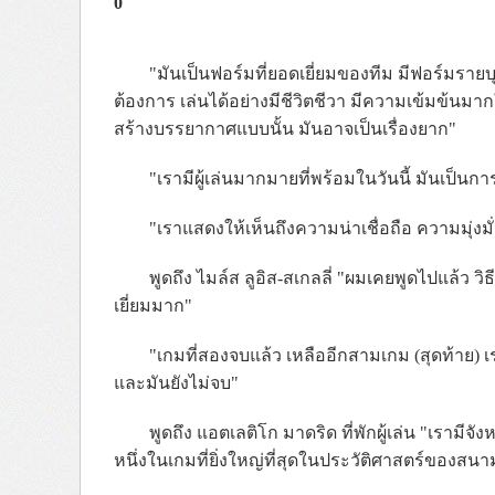
0
"มันเป็นฟอร์มที่ยอดเยี่ยมของทีม มีฟอร์มรายบุ
ต้องการ เล่นได้อย่างมีชีวิตชีวา มีความเข้มข้นม
สร้างบรรยากาศแบบนั้น มันอาจเป็นเรื่องยาก"
"เรามีผู้เล่นมากมายที่พร้อมในวันนี้ มันเป็น
"เราแสดงให้เห็นถึงความน่าเชื่อถือ ความมุ่
พูดถึง ไมล์ส ลูอิส-สเกลลี่ "ผมเคยพูดไปแล้ว วิ
เยี่ยมมาก"
"เกมที่สองจบแล้ว เหลืออีกสามเกม (สุดท้าย)
และมันยังไม่จบ"
พูดถึง แอตเลติโก มาดริด ที่พักผู้เล่น "เรามีจ
หนึ่งในเกมที่ยิ่งใหญ่ที่สุดในประวัติศาสตร์ของสนาม