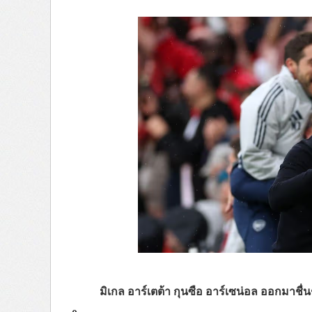
มิเกล อาร์เตต้า กุนซือ อาร์เซน่อล ออกมาชื่