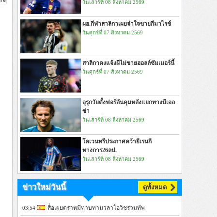
วันเสาร์ที่ 08 สิงหาคม 2569
ผอ.กีฬาสาลิกาเผยจำใจขายกีมาไรช์
วันศุกร์ที่ 07 สิงหาคม 2569
สาลิกาดงแจ้งผีไม่ขายฮอลล์ซัมเมอร์นี้
วันศุกร์ที่ 07 สิงหาคม 2569
อุรุกวัยตั้งฟอร์ลันคุมหลังแยกทางบีเอล
ซ่า
วันเสาร์ที่ 08 สิงหาคม 2569
โคเวนทรีประกาศคว้ายีเรนกี
ทางการ26ลป.
วันเสาร์ที่ 08 สิงหาคม 2569
ข่าวใหม่วันนี้
ดูทั้งหมด
สื่อเผยตราหมีทาบทามวลาโฮวิชร่วมทัพ
03:54