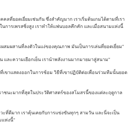
คคลที่ยอดเยี่ยมเช่นกัน ซึ่งสำคัญมาก เราเริ่มต้นเกมได้ตามที่เรา
ากในการเพรสซิ่งสูง เราทำให้แฟนบอลคึกคัก และเมื่อสนามแห่งนี้
การผสมผสานที่ลงตัวในแง่ของคุณภาพ มันเป็นการเล่นที่ยอดเยี่ยม"
งมั่น และความเยือกเย็น เรานำพลังงานมากมายมาสู่สนาม"
ธีที่เขาแสดงออกในการซ้อม วิธีที่เขาปฏิบัติต่อเพื่อนร่วมทีมนั้นยอด
 เราชนะมากที่สุดในประวัติศาสตร์ของสโมสรนี้ของแต่ละฤดูกาล
ังหวะที่ดีมาก เราคุ้นเคยกับการแข่งขันทุกๆ สามวัน และนี่จะเป็น
แห่งนี้"