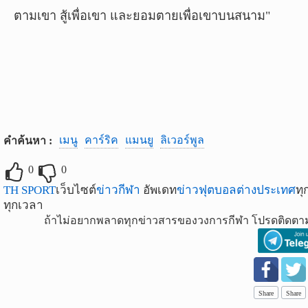
ตามเขา สู้เพื่อเขา และยอมตายเพื่อเขาบนสนาม"
เมนู
คาร์ริค
แมนยู
ลิเวอร์พูล
คำค้นหา :
0
0
TH SPORT
เว็บไซต์
ข่าวกีฬา
อัพเดท
ข่าวฟุตบอลต่างประเทศ
ทุ
ทุกเวลา
ถ้าไม่อยากพลาดทุกข่าวสารของวงการกีฬา โปรดติดตาม
Share
Share