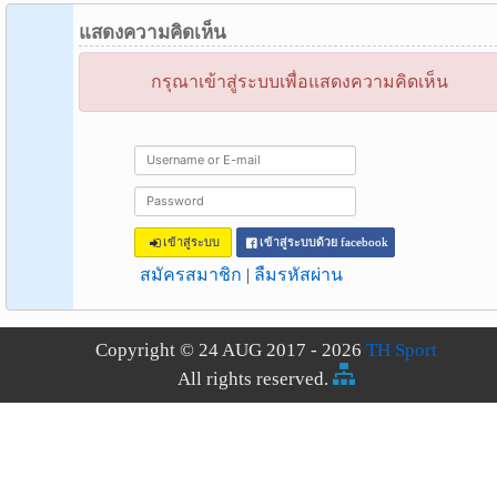
แสดงความคิดเห็น
กรุณาเข้าสู่ระบบเพื่อแสดงความคิดเห็น
เข้าสู่ระบบ
เข้าสู่ระบบด้วย facebook
สมัครสมาชิก
|
ลืมรหัสผ่าน
Copyright © 24 AUG 2017 - 2026
TH Sport
All rights reserved.