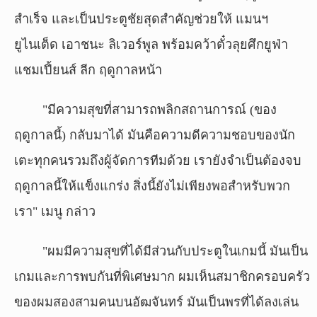
สำเร็จ และเป็นประตูชัยสุดสำคัญช่วยให้ แมนฯ
ยูไนเต็ด เอาชนะ ลิเวอร์พูล พร้อมคว้าตั๋วลุยศึกยูฟ่า
แชมเปี้ยนส์ ลีก ฤดูกาลหน้า
"มีความสุขที่สามารถพลิกสถานการณ์ (ของ
ฤดูกาลนี้) กลับมาได้ มันคือความดีความชอบของนัก
เตะทุกคนรวมถึงผู้จัดการทีมด้วย เรายังจำเป็นต้องจบ
ฤดูกาลนี้ให้แข็งแกร่ง สิ่งนี้ยังไม่เพียงพอสำหรับพวก
เรา" เมนู กล่าว
"ผมมีความสุขที่ได้มีส่วนกับประตูในเกมนี้ มันเป็น
เกมและการพบกันที่พิเศษมาก ผมเห็นสมาชิกครอบครัว
ของผมสองสามคนบนอัฒจันทร์ มันเป็นพรที่ได้ลงเล่น