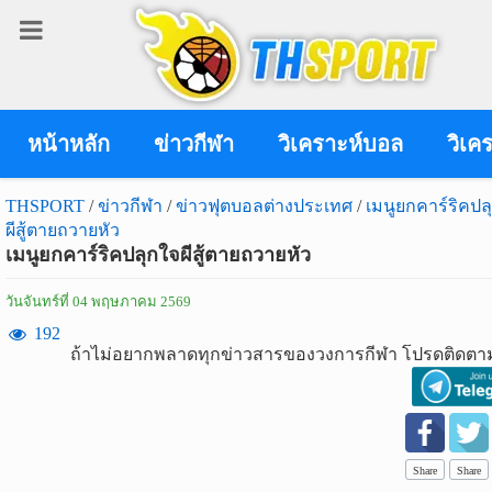
เข้า
สู่
ระบบ
หน้าหลัก
ข่าวกีฬา
วิเคราะห์บอล
วิเค
THSPORT
/
ข่าวกีฬา
/
ข่าวฟุตบอลต่างประเทศ
/
เมนูยกคาร์ริคปล
ผีสู้ตายถวายหัว
เข้าสู่ระบบ
เมนูยกคาร์ริคปลุกใจผีสู้ตายถวายหัว
เข้าสู่ระบบด้วย facebook
วันจันทร์ที่ 04 พฤษภาคม 2569
สมัคร
192
ถ้าไม่อยากพลาดทุกข่าวสารของวงการกีฬา โปรดติดตาม
สมาชิก
ข่าว
กีฬา
Share
Share