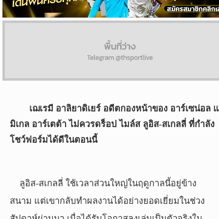
ผล
บอล
สด
Copyright
©
24
AUG
เฌเรมี อาลิยาดิเยร์ อดีตกองหน้าของ อาร์เซน่อล 
2017
มิเกล อาร์เตต้า ไม่ควรดร็อป ไมล์ส ลูอิส-สเกลลี่ ที่กำลัง
-
2026
โชว์ฟอร์มได้ดีในตอนนี้
TH
Sport
,
All
rights
ลูอิส-สเกลลี่ ใช้เวลาส่วนใหญ่ในฤดูกาลนี้อยู่ข้าง
reserved.
สนาม แต่เขากลับทำผลงานได้อย่างยอดเยี่ยมในช่วง
สัปดาห์ผ่านมา เมื่อได้รับโอกาสลงเล่นเป็นตัวจริงใน