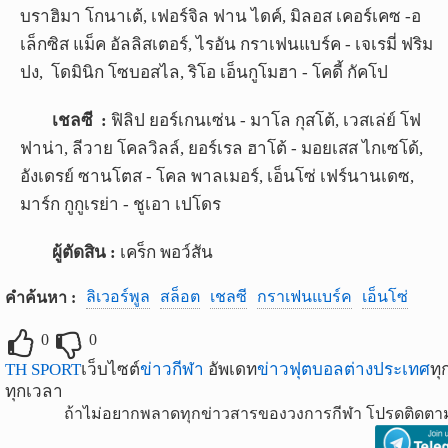
บราฮิมา โกนาเต้, เฟอร์จิล ฟาน ไดค์, มิลอส เคอร์เคซ -อ
เล็กซิส แม็ค อัลลิสเตอร์, ไรอัน กราเฟนแบร์ค - เจเรมี่ ฟริม
ปง, โดมินิก โซบอสไล, ริโอ เอ็นกูโมฮา - โคดี้ กัคโป
เชลซี :
ฟิลิป ยอร์เกนเซ่น - มาโล กุสโต้, เวสเล่ย์ โฟ
ฟาน่า, ลีวาย โคลวิลล์, ยอร์เรล ฮาโต้ - มอยเสส ไกเซโด้,
อังเดรย์ ซานโตส - โคล พาลเมอร์, เอ็นโซ่ เฟร์นานเดซ,
มาร์ก กูกูเรย่า - ชูเอา เปโดร
ผู้ตัดสิน
:
เคร็ก
พอว์สัน
ลิเวอร์พูล
สล็อต
เชลซี
กราเฟนแบร์ค
เอ็นโซ่
คำค้นหา :
0
0
TH SPORT
เว็บไซต์
ข่าวกีฬา
อัพเดท
ข่าวฟุตบอลต่างประเทศ
ทุ
ทุกเวลา
ถ้าไม่อยากพลาดทุกข่าวสารของวงการกีฬา โปรดติดตาม