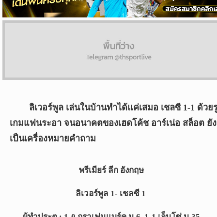
ผล
บอล
สด
Copyright
©
24
AUG
ลิเวอร์พูล เล่นในบ้านทำได้แค่เสมอ เชลซี 1-1 ด้วยร
2017
เกมแฟนระอา จนอนาคตของเฮดโค้ช อาร์เน่อ สล็อต ยัง
-
2026
เป็นเครื่องหมายคำถาม
TH
Sport
,
All
พรีเมียร์ ลีก อังกฤษ
rights
reserved.
ลิเวอร์พูล 1- เชลซี 1
ผู้ทำประตู : 1-0 กราเฟนแบร์ค น.6, 1-1 เอ็นโซ่ น.35