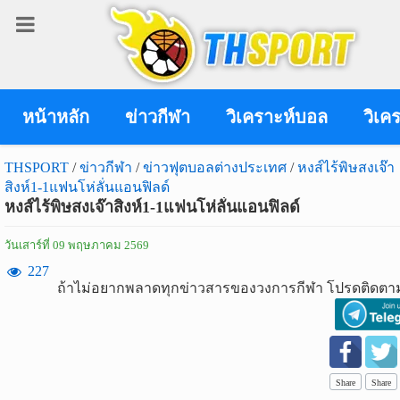
เข้า
สู่
ระบบ
หน้าหลัก
ข่าวกีฬา
วิเคราะห์บอล
วิเค
THSPORT
/
ข่าวกีฬา
/
ข่าวฟุตบอลต่างประเทศ
/
หงส์ไร้พิษสงเจ๊า
สิงห์1-1แฟนโห่ลั่นแอนฟิลด์
เข้าสู่ระบบ
หงส์ไร้พิษสงเจ๊าสิงห์1-1แฟนโห่ลั่นแอนฟิลด์
เข้าสู่ระบบด้วย facebook
วันเสาร์ที่ 09 พฤษภาคม 2569
สมัคร
227
ถ้าไม่อยากพลาดทุกข่าวสารของวงการกีฬา โปรดติดตาม
สมาชิก
ข่าว
กีฬา
Share
Share