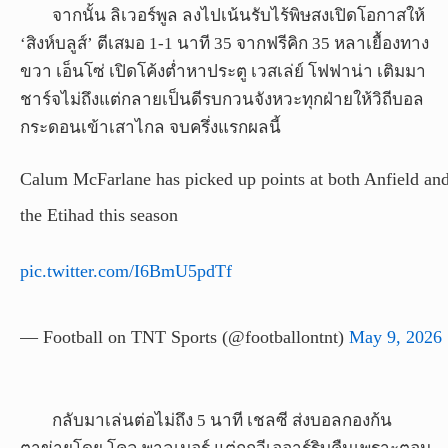
จากนั้น ลิเวอร์พูล ลงไปเน้นรับไร้พิษสงเปิดโอกาสให้
‘สิงห์บลูส์’ ตีเสมอ 1-1 นาที 35 จากฟรีคิก 35 หลาเยื้องทาง
ขวา เอ็นโซ่ เปิดโค้งต่ำหาประตู เวสเล่ย์ โฟฟาน่า เติมมา
ชาร์จไม่ถึงแต่กลายเป็นดีรบกวนจังหวะทุกฝ่ายให้วิถีบอล
กระดอนเข้าเสาไกล จบครึ่งแรกผลนี้
Calum McFarlane has picked up points at both Anfield an
the Etihad this season
pic.twitter.com/I6BmU5pdTf
— Football on TNT Sports (@footballontnt)
May 9, 2026
กลับมาเล่นต่อไม่ถึง 5 นาที เชลซี ส่งบอลกองก้น