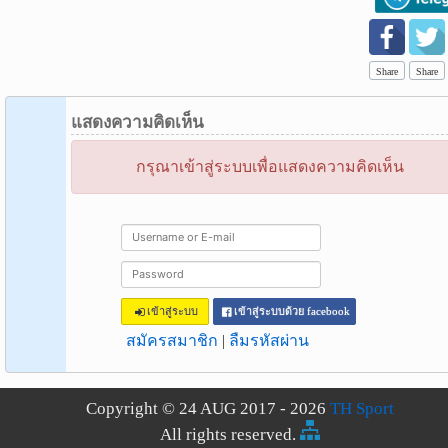
Share
Share
แสดงความคิดเห็น
กรุณาเข้าสู่ระบบเพื่อแสดงความคิดเห็น
เข้าสู่ระบบ
เข้าสู่ระบบด้วย facebook
สมัครสมาชิก
|
ลืมรหัสผ่าน
Copyright © 24 AUG 2017 - 2026
TH Sport
All rights reserved.