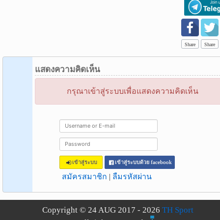
Share
Share
แสดงความคิดเห็น
กรุณาเข้าสู่ระบบเพื่อแสดงความคิดเห็น
เข้าสู่ระบบ
เข้าสู่ระบบด้วย facebook
สมัครสมาชิก
|
ลืมรหัสผ่าน
Copyright © 24 AUG 2017 - 2026
TH Sport