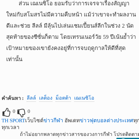
ส่วน เฌเนซิโอ ยอมรับว่าการเจรจาเรื่องสัญญา
ใหม่กับสโมสรไม่มีความคืบหน้า แม้ว่าเขาจะทำผลงาน
ดีและช่วย ลีลล์ มีลุ้นไปเล่นแชมเปี้ยนส์ลีกในช่วง 2 นัด
สุดท้ายของซีซั่นก็ตาม โดยเทรนเนอร์วัย 59 ปีเน้นย้ำว่า
เป้าหมายของเขายังคงอยู่ที่การจบฤดูกาลให้ดีที่สุด
เท่านั้น
ลีลล์
เลต็อง
ม็อตต้า
เฌเนซิโอ
คำค้นหา :
0
0
TH SPORT
เว็บไซต์
ข่าวกีฬา
อัพเดท
ข่าวฟุตบอลต่างประเทศ
ทุ
ทุกเวลา
ถ้าไม่อยากพลาดทุกข่าวสารของวงการกีฬา โปรดติดตาม