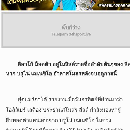
ผล
บอล
สด
Copyright
©
24
AUG
ติอาโก้ ม็อตต้า อยู่ในลิสต์รายชื่อลำดับต้นๆของ ลีล
2017
หาก บรูโน่ เฌเนซิโอ อำลาสโมสรหลังจบฤดูกาลนี้
-
2026
TH
Sport
,
ฟุตแมร์กาโต้ รายงานเมื่อวันอาทิตย์ที่ผ่านมาว่า
All
rights
โอลิวิเย่ร์ เลต็อง ประธานสโมสร ลีลล์ กำลังมองหาผู้
reserved.
สืบทอดตำแหน่งต่อจาก บรูโน่ เฌเนซิโอ ในช่วง