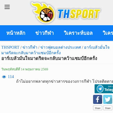
เข้า
สู่
ระบบ
หน้าหลัก
ข่าวกีฬา
วิเคราะห์บอล
วิเค
THSPORT
/
ข่าวกีฬา
/
ข่าวฟุตบอลต่างประเทศ
/
อาร์เบลัวมั่นใจ
มาดริดจะกลับมาคว้าแชมป์อีกครั้ง
เข้าสู่ระบบ
อาร์เบลัวมั่นใจมาดริดจะกลับมาคว้าแชมป์อีกครั้ง
เข้าสู่ระบบด้วย facebook
วันพฤหัสบดีที่ 14 พฤษภาคม 2569
สมัคร
114
ถ้าไม่อยากพลาดทุกข่าวสารของวงการกีฬา โปรดติดตาม
สมาชิก
ข่าว
กีฬา
Share
Share