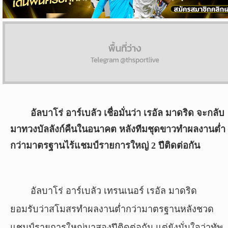
ผล
บอล
สด
Copyright
©
24
AUG
อัลบาโร่ อาร์เบลัว เชื่อมั่นว่า เรอัล มาดริด จะกลับ
2017
มาทวงบัลลังก์คืนในอนาคต หลังทีมชุดขาวทำผลงานต่ำ
-
2026
กว่ามาตรฐานไร้แชมป์รายการใหญ่ 2 ปีติดต่อกัน
TH
Sport
,
All
rights
อัลบาโร่ อาร์เบลัว เทรนเนอร์ เรอัล มาดริด
reserved.
ยอมรับว่าสโมสรทำผลงานต่ำกว่ามาตรฐานหลังชวด
แชมป์รายการใหญ่มาสองปีติดต่อกัน แต่ยังมั่นใจว่าทัพ