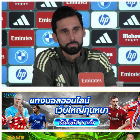
ข่าว
บอล
ไทย
ข่าว
ฟุตบอล
ต่าง
ประเทศ
ข่าว
NBA
ข่าว
NFL
คอ
ลัม
นิ
สต์