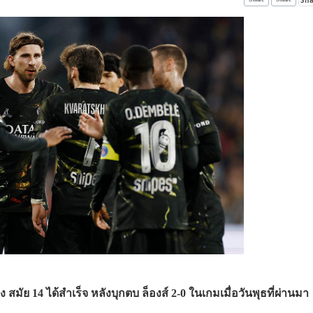
สมัย 14 ได้สำเร็จ หลังบุกตบ ล็องส์ 2-0 ในเกมเมื่อวันพุธที่ผ่านมา