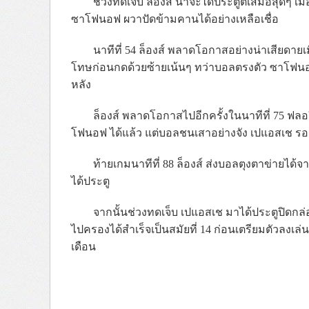
ช่วงทดเจ็บ ล็องส์ น่าจะได้ประตูตีเสมอสุดๆ เมื
ซาโฟนอฟ ผวาปัดข้ามคานได้อย่างเหลือเชื่อ
นาทีที่ 54 ล็องส์ พลาดโอกาสอย่างน่าเสียดายเ
โทษก่อนกดด้วยซ้ายเน้นๆ ทว่าบอลตรงตัว ซาโฟนอฟ 
หลัง
ล็องส์ พลาดโอกาสไปอีกครั้งในนาทีที่ 75 ฟลอร
โฟนอฟ ได้แล้ว แต่บอลชนเสาอย่างจัง เปแอสเช รอ
ท้ายเกมนาทีที่ 88 ล็องส์ ส่งบอลตุงตาข่ายได้จ
ได้ประตู
จากนั้นช่วงทดเจ็บ เปแอสเช มาได้ประตูปิดกล่
ไปครองได้สำเร็จเป็นสมัยที่ 14 ก่อนเตรียมตัวลงเล่
เดือน