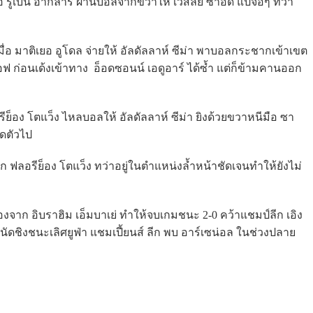
่อ รูเบน อากีลาร์ ผ่านบอลจากขวาให้ เวสลี่ย์ ซาอิด แปจ่อๆ ทว่า
มื่อ มาติเยอ อูโดล จ่ายให้ อัลดัลลาห์ ซีม่า พาบอลกระชากเข้าเขต
ก่อนเด้งเข้าทาง อ็อดซอนน์ เอดูอาร์ ได้ซ้ำ แต่ก็ข้ามคานออก
ีย็อง โตแว็ง ไหลบอลให้ อัลดัลลาห์ ซีม่า ยิงด้วยขวาหนีมือ ซา
ดตัวไป
าก ฟลอรีย็อง โตแว็ง ทว่าอยู่ในตำแหน่งล้ำหน้าชัดเจนทำให้ยังไม่
องจาก อิบราฮิม เอ็มบาเย่ ทำให้จบเกมชนะ 2-0 คว้าแชมป์ลีก เอิง
นนัดชิงชนะเลิศยูฟ่า แชมเปี้ยนส์ ลีก พบ อาร์เซน่อล ในช่วงปลาย