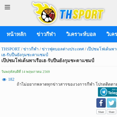
เข้า
สู่
ระบบ
หน้าหลัก
ข่าวกีฬา
วิเคราะห์บอล
วิเค
THSPORT
/
ข่าวกีฬา
/
ข่าวฟุตบอลต่างประเทศ
/
เป๊ปชมโฟเด้นพาเ
เฮ-รับปืนยังกุมชะตาแชมป์
เข้าสู่ระบบ
เป๊ปชมโฟเด้นพาเรือเฮ-รับปืนยังกุมชะตาแชมป์
เข้าสู่ระบบด้วย facebook
วันพฤหัสบดีที่ 14 พฤษภาคม 2569
สมัคร
182
ถ้าไม่อยากพลาดทุกข่าวสารของวงการกีฬา โปรดติดตาม
สมาชิก
ข่าว
กีฬา
Share
Share