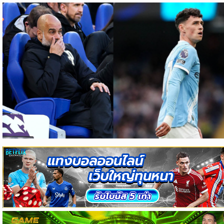
ข่าว
บอล
ไทย
ข่าว
ฟุตบอล
ต่าง
ประเทศ
ข่าว
NBA
ข่าว
NFL
คอ
ลัม
นิ
สต์