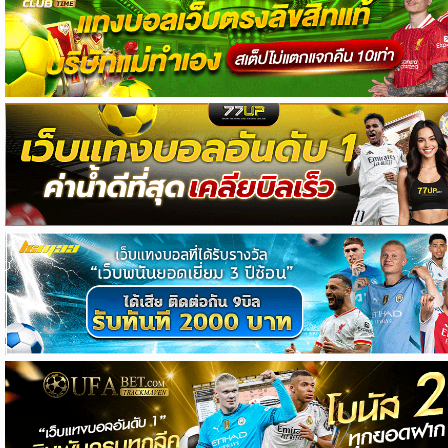
วิเคราะห์
บอล
วิเคราะห์
NFL
วิเคราะห์
NBA
ทีเด็ด
บอล
แกล
ล
อรี่
สาว
งาม