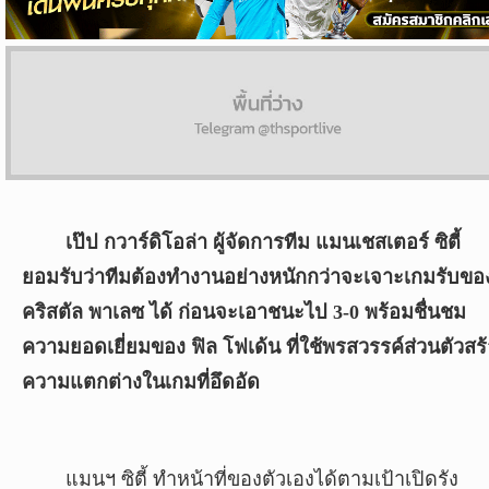
ผล
บอล
สด
Copyright
©
24
AUG
เป๊ป กวาร์ดิโอล่า ผู้จัดการทีม แมนเชสเตอร์ ซิตี้
2017
ยอมรับว่าทีมต้องทำงานอย่างหนักกว่าจะเจาะเกมรับขอ
-
2026
คริสตัล พาเลซ ได้ ก่อนจะเอาชนะไป 3-0 พร้อมชื่นชม
TH
ความยอดเยี่ยมของ ฟิล โฟเด้น ที่ใช้พรสวรรค์ส่วนตัวสร
Sport
,
All
ความแตกต่างในเกมที่อึดอัด
rights
reserved.
แมนฯ ซิตี้ ทำหน้าที่ของตัวเองได้ตามเป้าเปิดรัง