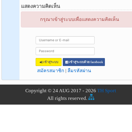
แสดงความคิดเห็น
กรุณาเข้าสู่ระบบเพื่อแสดงความคิดเห็น
เข้าสู่ระบบ
เข้าสู่ระบบด้วย facebook
สมัครสมาชิก
|
ลืมรหัสผ่าน
Copyright © 24 AUG 2017 - 2026
TH Sport
All rights reserved.