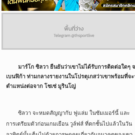
ผล
บอล
สด
Copyright
©
24
AUG
มาร์โก ซิลวา ยืนยันว่าเขาไม่ได้รับการติดต่อใดๆ 
2017
เบนฟิก้า ท่ามกลางรายงานในโปรตุเกสว่าเขาพร้อมที่จะ
-
2026
ตำแหน่งต่อจาก โชเซ่ มูรินโญ่
TH
Sport
,
All
rights
ซิลวา จะหมดสัญญากับ ฟูแล่ม ในซัมเมอร์นี้ และ
reserved.
การเตรียมตัวก่อนเกมเยือน วูล์ฟส์ ที่ตกชั้นไปแล้วในวัน
อาทิตย์นั้นเต็มไปด้วยการพูดคุยเกี่ยวกับอนาคตของเขา