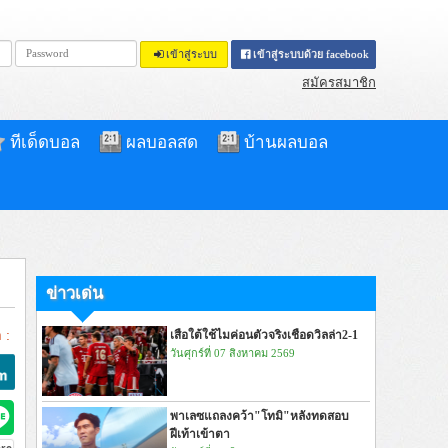
เข้าสู่ระบบ
เข้าสู่ระบบด้วย facebook
สมัครสมาชิก
ทีเด็ดบอล
ผลบอลสด
บ้านผลบอล
ข่าวเด่น
 :
เสือใต้ใช้ไมค่อนตัวจริงเชือดวิลล่า2-1
วันศุกร์ที่ 07 สิงหาคม 2569
พาเลซแถลงคว้า"โทมิ"หลังทดสอบ
ฝีเท้าเข้าตา