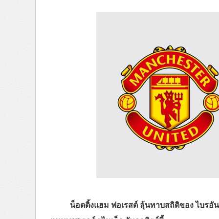
น็อตติ้งแฮม ฟอเรสต์ ลุ้นทาบสถิติของ ไบรอ