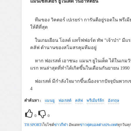
แมนเชสเตอร์ ยูไนเต็ด วันอาทิตย์นี้
ทีมของ วิคตอร์ เปเรยร่า การันตีอยู่รอดใน พรีเมียร
ให้ดีที่สุด
ในเกมเยือน โอลด์ แทร็ฟฟอร์ด ทัพ "เจ้าป่า" มีแร
คลัฟ ตำนานของสโมสรคุมทีมอยู่
หาก ฟอเรสต์ เอาชนะ แมนฯ ยูไนเต็ด ได้ในเกมวันนี
แรก หนล่าสุดที่ทำได้เกิดขึ้นในเดือนกันยายน 19
ฟอเรสต์ มีกำลังใจมากขึ้นเนื่องจากปัจจุบันพวกเข
4
คำค้นหา :
แมนยู
ฟอเรสต์
คลัฟ
พรีเมียร์ลีก
อังกฤษ
0
0
TH SPORT
เว็บไซต์
ข่าวกีฬา
อัพเดท
ข่าวฟุตบอลต่างประเทศ
ทุกวันทุ