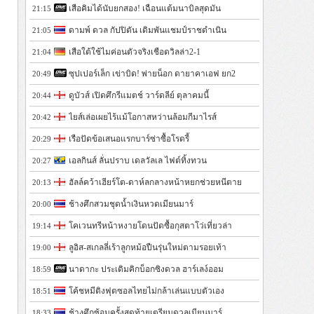
เสือคิมได้นับยกสอง! เฉือนแต้มนาบิลสุดมัน
21:15
ดามพ์ ดวล กัปปิตัน เดิมพันแชมป์ราชดำเนิน
21:05
เสือใต้ใช้ไมค่อนตัวจริงเชือดวิลล่า2-1
21:04
ซุปเปอร์เล็ก เข่าบิด! พ่ายน็อก ดายาคาเอฟ ยก2
20:49
ดูบัวส์ เปิดศึกรีแมตช์ วาร์ดลีย์ ตุลาคมนี้
20:44
ไยส์เล่อเผยไร้แม้โอกาสหว่านล้อมกีมาไรส์
20:42
เรือปัดข้อเสนอแรกบาร์ซ่าซื้อโรดรี้
20:29
เอลกินส์ ลั่นปราบ เดลวัลเล ไฟต์ทิ้งทวน
20:27
ฮัลล์คว้าเฮียร์โต-ดาห์ลกลางหน้าหยกช่วยหนีตาย
20:13
ช้างศึกสวมชุดน้ำเงินหวดเมียนมาร์
20:00
โคเวนทรีหน้าหงายโดนปัดซื้อกุสตาโว่เที่ยวล่า
19:14
ลูอิส-สเกลลี่เร้าลูกหม้อปืนรุ่นใหม่ตามรอยเท้า
19:00
นาดากะ ประเดิมคิกบ็อกซิงดวล ฮาร์เลง์ออม
18:59
โค้ชหมีติงฟุตซอลไทยไม่กล้าเล่นแบบตัวเอง
18:51
ช้างศึกซ้อมครั้งสุดท้ายเตรียมดวลเมียนมาร์
18:33