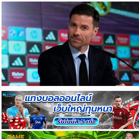
ข่าว
บอล
ไทย
ข่าว
ฟุตบอล
ต่าง
ประเทศ
ข่าว
NBA
ข่าว
NFL
คอ
ลัม
นิ
สต์