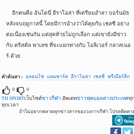
อีกคนคือ อันโดนี่ อีราโอล่า ที่เตรียมอำลา บอร์นมัธ
หลังจบฤดูกาลนี้ โดยมีการอ้างว่าได้คุยกับ เชลซี อย่าง
ต่อเนื่องเช่นกัน แต่สุดท้ายไม่ถูกเลือก แต่เขายังมีข่าว
กับ คริสตัล พาเลซ ที่จะแยกทางกับ โอลิเวอร์ กลาสเนอ
ร์ ด้วย
อลอนโซ่
แลมพาร์ด
อีราโอล่า
เชลซี
พรีเมียร์ลีก
คำค้นหา :
0
0
TH SPORT
เว็บไซต์
ข่าวกีฬา
อัพเดท
ข่าวฟุตบอลต่างประเทศ
ทุ
ทุกเวลา
ถ้าไม่อยากพลาดทุกข่าวสารของวงการกีฬา โปรดติดตาม