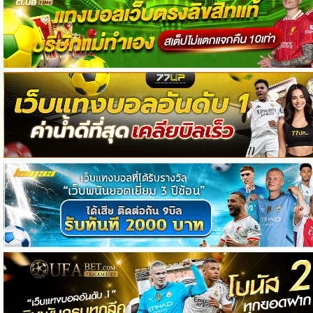
วิเคราะห์
บอล
วิเคราะห์
NFL
วิเคราะห์
NBA
ทีเด็ด
บอล
แกล
ล
อรี่
สาว
งาม