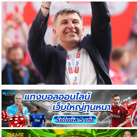
ข่าว
บอล
ไทย
ข่าว
ฟุตบอล
ต่าง
ประเทศ
ข่าว
NBA
ข่าว
NFL
คอ
ลัม
นิ
สต์