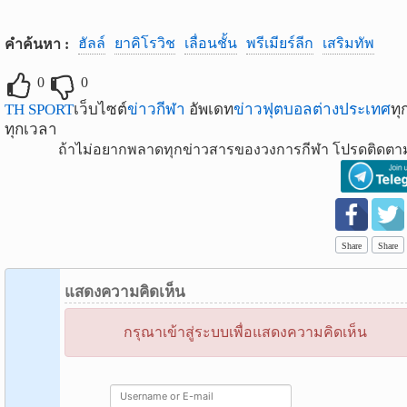
ฮัลล์
ยาคิโรวิช
เลื่อนชั้น
พรีเมียร์ลีก
เสริมทัพ
คำค้นหา :
0
0
TH SPORT
เว็บไซต์
ข่าวกีฬา
อัพเดท
ข่าวฟุตบอลต่างประเทศ
ทุ
ทุกเวลา
ถ้าไม่อยากพลาดทุกข่าวสารของวงการกีฬา โปรดติดตาม
Share
Share
แสดงความคิดเห็น
กรุณาเข้าสู่ระบบเพื่อแสดงความคิดเห็น