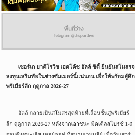
ผล
บอล
สด
Copyright
©
24
AUG
เซอร์เก ยาคิโรวิช เฮดโค้ช ฮัลล์ ซิตี้ ยืนยันสโมสร
2017
ลงทุนเสริมทัพในช่วงซัมเมอร์นี้แน่นอน เพื่อให้พร้อมสู้ศึก
-
2026
พรีเมียร์ลีก ฤดูกาล 2026-27
TH
Sport
,
All
rights
ฮัลล์ กลายเป็นสโมสรสุดท้ายที่เลื่อนชั้นสู่พรีเมียร์
reserved.
ลีก ฤดูกาล 2026-27 หลังจากเอาชนะ มิดเดิลสโบรช์ 1-0
รอบชิงชนะเลิศ เพลย์ออฟ ที่สนามเวมบลีย์ เมื่อวันเสาร์