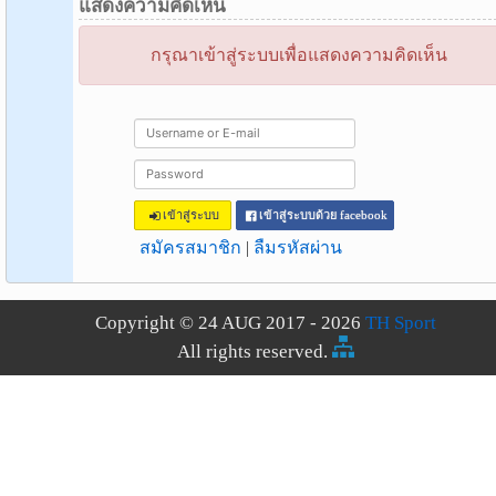
แสดงความคิดเห็น
กรุณาเข้าสู่ระบบเพื่อแสดงความคิดเห็น
เข้าสู่ระบบ
เข้าสู่ระบบด้วย facebook
สมัครสมาชิก
|
ลืมรหัสผ่าน
Copyright © 24 AUG 2017 - 2026
TH Sport
All rights reserved.