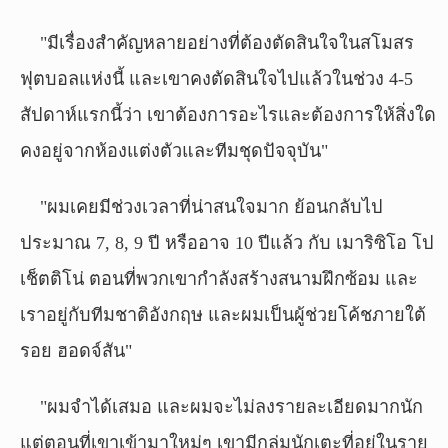
"มีเรื่องสำคัญหลายอย่างที่ต้องตัดสินใจในสโมสร
ฟุตบอลแห่งนี้ และเขาคงตัดสินใจไปแล้วในช่วง 4-5
สัปดาห์แรกนี้ว่า เขาต้องการอะไรและต้องการให้สิ่งใด
คงอยู่จากห้องแต่งตัวและทีมชุดปัจจุบัน"
"ผมเคยมีช่วงเวลาที่น่าสนใจมาก ย้อนกลับไป
ประมาณ 7, 8, 9 ปี หรืออาจ 10 ปีแล้ว กับ เมาริซิโอ โป
เช็ตติโน่ ตอนที่พวกเขากำลังสร้างสนามฝึกซ้อม และ
เราอยู่กับทีมชาติอังกฤษ และผมเป็นผู้ช่วยโค้ชภายใต้
รอย ฮอดจ์สัน"
"ผมจำได้เสมอ และผมจะไม่ลงรายละเอียดมากนัก
แต่ตอนที่เขาเข้ามาใหม่ๆ เขามีกลุ่มนักเตะที่อยู่ในราย