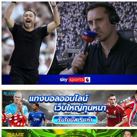
ข่าว
บอล
ไทย
ข่าว
ฟุตบอล
ต่าง
ประเทศ
ข่าว
NBA
ข่าว
NFL
คอ
ลัม
นิ
สต์