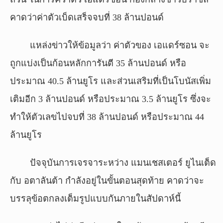
คาดว่าค่าตัวเบ็ดเสร็จจบที่ 38 ล้านปอนด์
แหล่งข่าวให้ข้อมูลว่า ค่าตัวของ เอแดร์ซอน จะ
ถูกแบ่งเป็นก้อนหลักการันตี 35 ล้านปอนด์ หรือ
ประมาณ 40.5 ล้านยูโร และส่วนเสริมที่เป็นโบนัสเพิ่ม
เติมอีก 3 ล้านปอนด์ หรือประมาณ 3.5 ล้านยูโร ซึ่งจะ
ทำให้ตัวเลขไปจบที่ 38 ล้านปอนด์ หรือประมาณ 44
ล้านยูโร
ปัจจุบันการเจรจาระหว่าง แมนเชสเตอร์ ยูไนเต็ด
กับ อตาลันต้า กำลังอยู่ในขั้นตอนสุดท้าย คาดว่าจะ
บรรลุข้อตกลงเต็มรูปแบบกันภายในสัปดาห์นี้