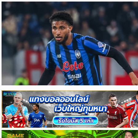
ข่าว
บอล
ไทย
ข่าว
ฟุตบอล
ต่าง
ประเทศ
ข่าว
NBA
ข่าว
NFL
คอ
ลัม
นิ
สต์