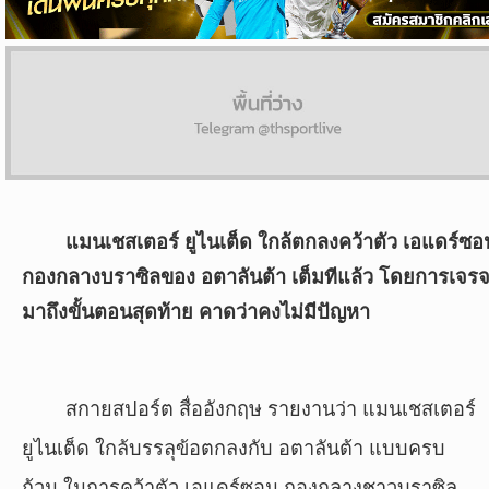
ผล
บอล
สด
Copyright
©
24
AUG
แมนเชสเตอร์ ยูไนเต็ด ใกล้ตกลงคว้าตัว เอแดร์ซอ
2017
กองกลางบราซิลของ อตาลันต้า เต็มทีแล้ว โดยการเจร
-
2026
มาถึงขั้นตอนสุดท้าย คาดว่าคงไม่มีปัญหา
TH
Sport
,
All
rights
สกายสปอร์ต สื่ออังกฤษ รายงานว่า แมนเชสเตอร์
reserved.
ยูไนเต็ด ใกล้บรรลุข้อตกลงกับ อตาลันต้า แบบครบ
ถ้วน ในการคว้าตัว เอแดร์ซอน กองกลางชาวบราซิล