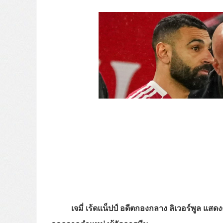
เจมี่ เร้ดแน็ปป์ อดีตกองกลาง ลิเวอร์พูล แสด