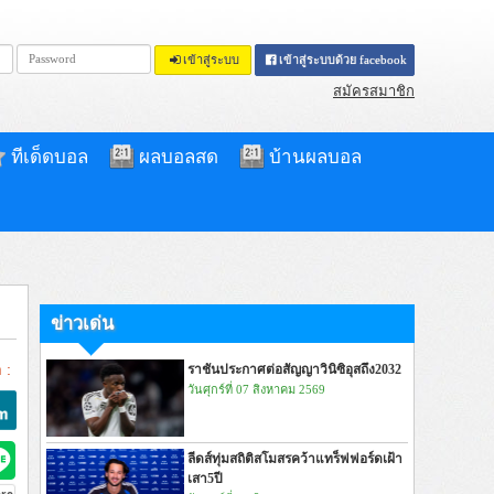
เข้าสู่ระบบ
เข้าสู่ระบบด้วย facebook
สมัครสมาชิก
ทีเด็ดบอล
ผลบอลสด
บ้านผลบอล
ข่าวเด่น
 :
ราชันประกาศต่อสัญญาวินิซิอุสถึง2032
วันศุกร์ที่ 07 สิงหาคม 2569
ลีดส์ทุ่มสถิติสโมสรคว้าแทร็ฟฟอร์ดเฝ้า
เสา5ปี