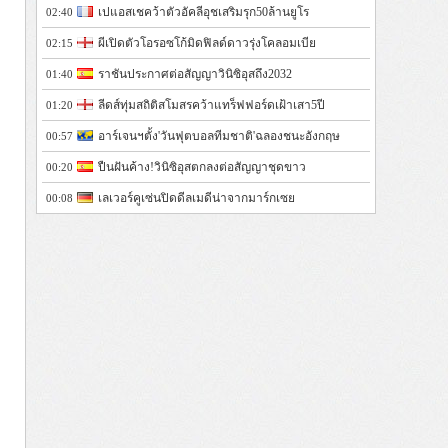
เปแอสเชคว้าตัวอัคลีอุชเสริมรุก50ล้านยูโร
02:40
ผีเปิดตัวโอรอซโก้มิดฟิลด์ดาวรุ่งโคลอมเบีย
02:15
ราชันประกาศต่อสัญญาวินิซิอุสถึง2032
01:40
ลีดส์ทุ่มสถิติสโมสรคว้าแทร็ฟฟอร์ดเฝ้าเสา5ปี
01:20
อาร์เจนฯตั้ง'วันฟุตบอลทีมชาติ'ฉลองชนะอังกฤษ
00:57
ปืนฝันค้าง!วินิซิอุสตกลงต่อสัญญาชุดขาว
00:20
เลเวอร์คูเซ่นปิดดีลเมดีน่าจากมาร์กเซย
00:08