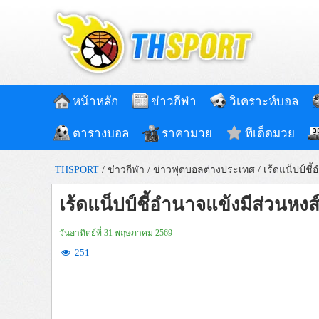
หน้าหลัก
ข่าวกีฬา
วิเคราะห์บอล
ตารางบอล
ราคามวย
ทีเด็ดมวย
THSPORT
/
ข่าวกีฬา
/
ข่าวฟุตบอลต่างประเทศ
/
เร้ดแน็ปป์ชี
เร้ดแน็ปป์ชี้อำนาจแข้งมีส่วนหง
วันอาทิตย์ที่ 31 พฤษภาคม 2569
251