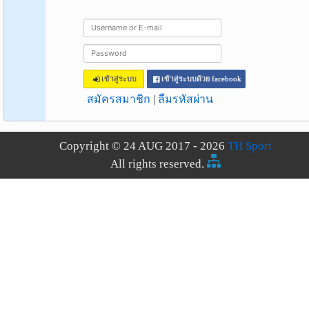
เข้าสู่ระบบ
เข้าสู่ระบบด้วย facebook
สมัครสมาชิก
|
ลืมรหัสผ่าน
Copyright © 24 AUG 2017 - 2026
TH Sport
All rights reserved.