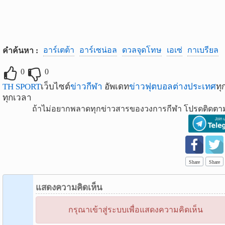
อาร์เตต้า
อาร์เซน่อล
ดวลจุดโทษ
เอเซ่
กาเบรียล
คำค้นหา :
0
0
TH SPORT
เว็บไซต์
ข่าวกีฬา
อัพเดท
ข่าวฟุตบอลต่างประเทศ
ทุ
ทุกเวลา
ถ้าไม่อยากพลาดทุกข่าวสารของวงการกีฬา โปรดติดตาม
Share
Share
แสดงความคิดเห็น
กรุณาเข้าสู่ระบบเพื่อแสดงความคิดเห็น