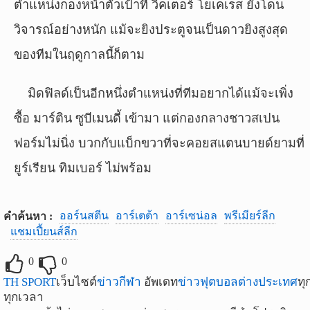
ตำแหน่งกองหน้าตัวเป้าที่ วิคเตอร์ โยเคเรส ยังโดน
วิจารณ์อย่างหนัก แม้จะยิงประตูจนเป็นดาวยิงสูงสุด
ของทีมในฤดูกาลนี้ก็ตาม
มิดฟิลด์เป็นอีกหนึ่งตำแหน่งที่ทีมอยากได้แม้จะเพิ่ง
ซื้อ มาร์ติน ซูบีเมนดี้ เข้ามา แต่กองกลางชาวสเปน
ฟอร์มไม่นิ่ง บวกกับแบ็กขวาที่จะคอยสแตนบายด์ยามที่
ยูร์เรียน ทิมเบอร์ ไม่พร้อม
ออร์นสตีน
อาร์เตต้า
อาร์เซน่อล
พรีเมียร์ลีก
คำค้นหา :
แชมเปี้ยนส์ลีก
0
0
TH SPORT
เว็บไซต์
ข่าวกีฬา
อัพเดท
ข่าวฟุตบอลต่างประเทศ
ทุ
ทุกเวลา