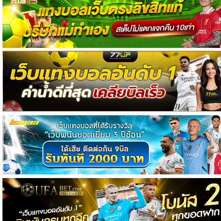
วิเคราะห์
บอล
วิเคราะห์
NFL
วิเคราะห์
NBA
ทีเด็ด
บอล
แกล
ล
อรี่
สาว
งาม