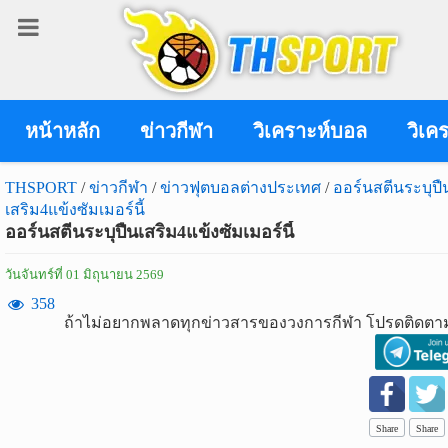
เข้า
สู่
ระบบ
หน้าหลัก
ข่าวกีฬา
วิเคราะห์บอล
วิเค
THSPORT
/
ข่าวกีฬา
/
ข่าวฟุตบอลต่างประเทศ
/
ออร์นสตีนระบุปื
เสริม4แข้งซัมเมอร์นี้
เข้าสู่ระบบ
ออร์นสตีนระบุปืนเสริม4แข้งซัมเมอร์นี้
เข้าสู่ระบบด้วย facebook
วันจันทร์ที่ 01 มิถุนายน 2569
สมัคร
358
ถ้าไม่อยากพลาดทุกข่าวสารของวงการกีฬา โปรดติดตาม
สมาชิก
ข่าว
กีฬา
Share
Share