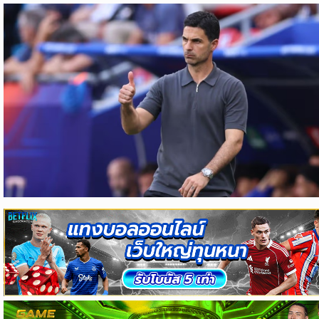
ข่าว
บอล
ไทย
ข่าว
ฟุตบอล
ต่าง
ประเทศ
ข่าว
NBA
ข่าว
NFL
คอ
ลัม
นิ
สต์