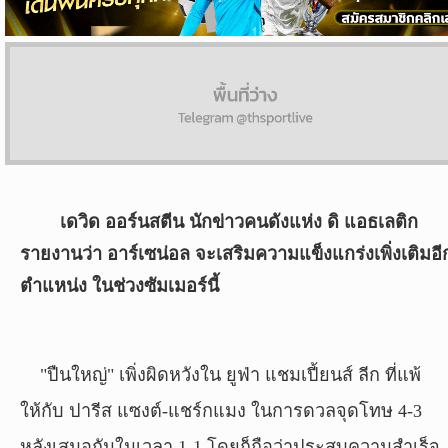
ผล
บอล
สด
Copyright
©
24
AUG
เดวิด ออร์นสตีน นักข่าวคนดังแห่ง ดิ แอธเลติก
2017
รายงานว่า อาร์เซน่อล จะเสริมความแข็งแกร่งเพิ่งเติมอี
-
2026
ตำแหน่ง ในช่วงซัมเมอร์นี้
TH
Sport
,
All
rights
"ปืนใหญ่" เพิ่งผิดหวังใน ยูฟ่า แชมเปี้ยนส์ ลีก ที่แพ้
reserved.
ให้กับ ปารีส แซงต์-แชร์กแมง ในการดวลจุดโทษ 4-3
หลังเสมอกันในเวลา 1-1 โดยก็ถือว่าประสบความสำเร็จ