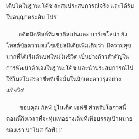
เติบโตในฐานะโค้ช สะสมประสบการณ์จริง และได้รับ
ใบอนุญาตระดับ โปร'
อดีตมิดฟิลด์ทีมชาติสเปนและ บาร์เซโลน่า ยัง
โพสต์ข้อความลงโซเชียลมีเดียเพิ่มเติมว่า 'มีความสุข
มากที่ได้เริ่มต้นบทใหม่ในชีวิต เป็นย่างก้าวสำคัญใน
การพัฒนาตัวเองในฐานะโค้ช และนำประสบการณ์ไป
ใช้ในสโมสรอาชีพที่เชื่อมั่นในนักเตะดาวรุ่งอย่าง
แท้จริง'
'ขอบคุณ กัลฟ์ ยูไนเต็ด เอฟซี สำหรับโอกาสนี้
ตอนนี้ถึงเวลาที่จะทุ่มเทอย่างเต็มที่เพื่อบรรลุเป้าหมาย
ของเรา บาโมส กัลฟ์!!!'