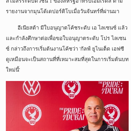
สโมสรระดับดิวิชั่น 1 ของสหรัฐอาหรับเอมิเรตส์ ตาม
รายงานจากมุนโด้เดปอร์ติโบเมื่อวันจันทร์ที่ผ่านมา
อีเนียสต้า มีใบอนุญาตโค้ชระดับ เอ ไลเซนซ์ แล้ว
และกำลังศึกษาต่อเพื่อขอใบอนุญาตระดับ โปร ไลเซน
ซ์ กล่าวถึงการเริ่มต้นงานโค้ชว่า 'กัลฟ์ ยูไนเต็ด เอฟซี
ดูเหมือนจะเป็นสถานที่ที่เหมาะสมที่สุดในการเริ่มต้นบท
ใหม่นี้'