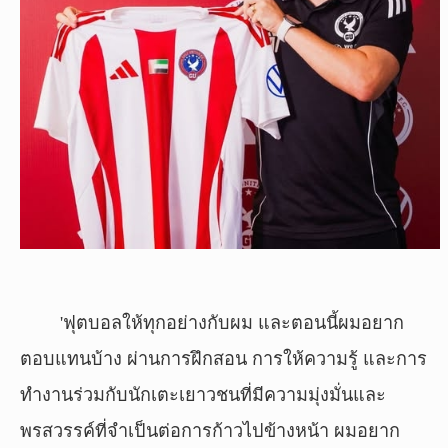
'ฟุตบอลให้ทุกอย่างกับผม และตอนนี้ผมอยาก
ตอบแทนบ้าง ผ่านการฝึกสอน การให้ความรู้ และการ
ทำงานร่วมกับนักเตะเยาวชนที่มีความมุ่งมั่นและ
พรสวรรค์ที่จำเป็นต่อการก้าวไปข้างหน้า ผมอยาก