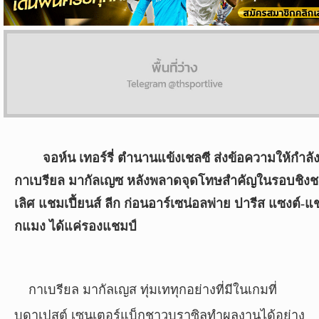
ผล
บอล
สด
Copyright
©
24
AUG
จอห์น เทอร์รี่ ตำนานแข้งเชลซี ส่งข้อความให้กำลั
2017
กาเบรียล มากัลเญซ หลังพลาดจุดโทษสำคัญในรอบชิง
-
2026
เลิศ แชมเปี้ยนส์ ลีก ก่อนอาร์เซน่อลพ่าย ปารีส แซงต์-แช
TH
กแมง ได้แค่รองแชมป์
Sport
,
All
rights
reserved.
กาเบรียล มากัลเญส ทุ่มเททุกอย่างที่มีในเกมที่
บูดาเปสต์ เซนเตอร์แบ็กชาวบราซิลทำผลงานได้อย่าง