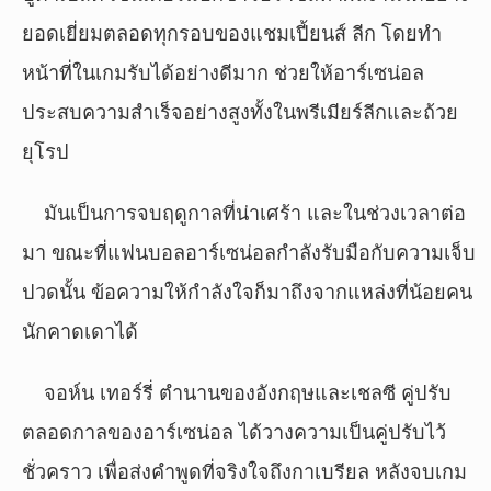
ยอดเยี่ยมตลอดทุกรอบของแชมเปี้ยนส์ ลีก โดยทำ
หน้าที่ในเกมรับได้อย่างดีมาก ช่วยให้อาร์เซน่อล
ประสบความสำเร็จอย่างสูงทั้งในพรีเมียร์ลีกและถ้วย
ยุโรป
มันเป็นการจบฤดูกาลที่น่าเศร้า และในช่วงเวลาต่อ
มา ขณะที่แฟนบอลอาร์เซน่อลกำลังรับมือกับความเจ็บ
ปวดนั้น ข้อความให้กำลังใจก็มาถึงจากแหล่งที่น้อยคน
นักคาดเดาได้
จอห์น เทอร์รี่ ตำนานของอังกฤษและเชลซี คู่ปรับ
ตลอดกาลของอาร์เซน่อล ได้วางความเป็นคู่ปรับไว้
ชั่วคราว เพื่อส่งคำพูดที่จริงใจถึงกาเบรียล หลังจบเกม