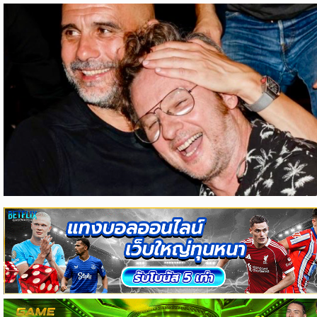
ข่าว
บอล
ไทย
ข่าว
ฟุตบอล
ต่าง
ประเทศ
ข่าว
NBA
ข่าว
NFL
คอ
ลัม
นิ
สต์