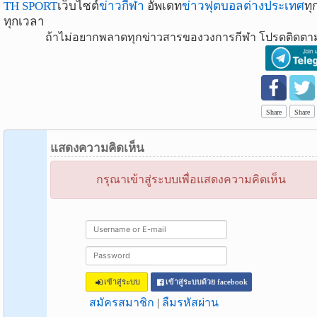
TH SPORT
เว็บไซต์
ข่าวกีฬา
อัพเดท
ข่าวฟุตบอลต่างประเทศ
ทุ
ทุกเวลา
ถ้าไม่อยากพลาดทุกข่าวสารของวงการกีฬา โปรดติดตาม
Share
Share
แสดงความคิดเห็น
กรุณาเข้าสู่ระบบเพื่อแสดงความคิดเห็น
เข้าสู่ระบบ
เข้าสู่ระบบด้วย facebook
สมัครสมาชิก
|
ลืมรหัสผ่าน