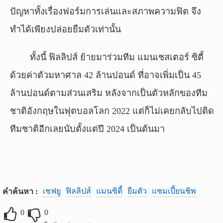
ปัญหาทั้งเรื่องฟอร์มการเล่นและสภาพความฟิต จึง
ทำได้เพียงปล่อยยืมตัวเท่านั้น
ทั้งนี้ ฟิลลิปส์ ย้ายมาร่วมทีม แมนเชสเตอร์ ซิตี้
ด้วยค่าตัวมหาศาล 42 ล้านปอนด์ ที่อาจเพิ่มเป็น 45
ล้านปอนด์ตามส่วนเสริม หลังจากเป็นตัวหลักของทีม
ชาติอังกฤษในฟุตบอลโลก 2022 แต่ก็ไม่เคยกลับไปติด
ทีมชาติอีกเลยนับตั้งแต่ปี 2024 เป็นต้นมา
เชฟยู
ฟิลลิปส์
แมนซิตี้
ยืมตัว
แชมเปี้ยนชิพ
คำค้นหา :
0
0