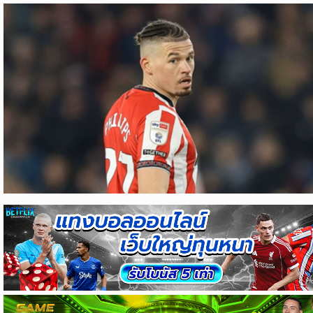
ข่าว
บอล
ไทย
ข่าว
ฟุตบอล
ต่าง
ประเทศ
ข่าว
NBA
ข่าว
NFL
คอ
ลัม
นิ
สต์