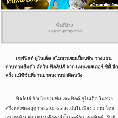
ผล
บอล
สด
Copyright
©
24
AUG
เชฟฟิลด์ ยูไนเต็ด สโมสรแชมเปี้ยนชิพ วางแผน
2017
ทาบทามยืมตัว คัลวิน ฟิลลิปส์ จาก แมนเชสเตอร์ ซิตี้ อีก
-
2026
ครั้ง แม้ซีซั่นที่ผ่านมาผลงานน่าผิดหวัง
TH
Sport
,
All
rights
ฟิลลิปส์ ย้ายไปร่วมทีม เชฟฟิลด์ ยูไนเต็ด ในช่วง
reserved.
ครึ่งหลังของฤดูกาล 2025-26 ลงเล่นไปเพียง 3 เกม โดย
เกมสุดท้ายที่ลงสนามคือดาร์บี้แมตช์กับ เชฟฟิลด์ เว้นส์