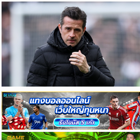
ข่าว
บอล
ไทย
ข่าว
ฟุตบอล
ต่าง
ประเทศ
ข่าว
NBA
ข่าว
NFL
คอ
ลัม
นิ
สต์