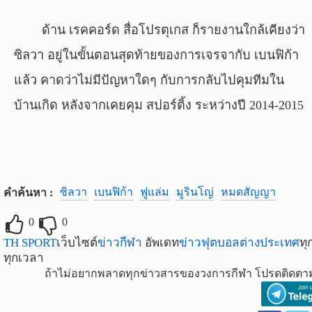
ด้าน เรคคอร์ด สื่อโปรตุเกส ก็รายงานใกล้เคียงว่า
ซิลวา อยู่ในขั้นตอนสุดท้ายของการเจรจากับ เบนฟิก้า
แล้ว คาดว่าไม่มีปัญหาใดๆ กับการกลับไปคุมทีมใน
บ้านเกิด หลังจากเคยคุม สปอร์ติ้ง ระหว่างปี 2014-2015
ซิลวา
เบนฟิก้า
ฟูแล่ม
มูรินโญ่
หมดสัญญา
คำค้นหา :
0
0
TH SPORT
เว็บไซต์
ข่าวกีฬา
อัพเดท
ข่าวฟุตบอลต่างประเทศ
ทุ
ทุกเวลา
ถ้าไม่อยากพลาดทุกข่าวสารของวงการกีฬา โปรดติดตาม