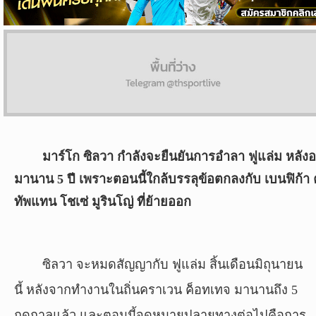
ผล
บอล
สด
Copyright
©
24
AUG
มาร์โก ซิลวา กำลังจะยืนยันการอำลา ฟูแล่ม หลังอย
2017
มานาน 5 ปี เพราะตอนนี้ใกล้บรรลุข้อตกลงกับ เบนฟิก้า 
-
2026
ทัพแทน โชเซ่ มูรินโญ่ ที่ย้ายออก
TH
Sport
,
All
rights
ซิลวา จะหมดสัญญากับ ฟูแล่ม สิ้นเดือนมิถุนายน
reserved.
นี้ หลังจากทำงานในถิ่นคราเวน ค็อทเทจ มานานถึง 5
ฤดูกาลแล้ว และตอนนี้จุดหมายปลายทางต่อไปคือการ