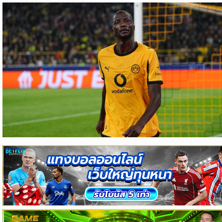
ข่าว
บอล
ไทย
ข่าว
ฟุตบอล
ต่าง
ประเทศ
ข่าว
NBA
ข่าว
NFL
คอ
ลัม
นิ
สต์