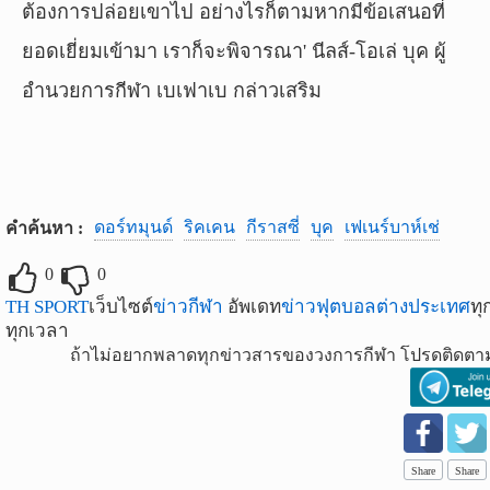
ต้องการปล่อยเขาไป อย่างไรก็ตามหากมีข้อเสนอที่
ยอดเยี่ยมเข้ามา เราก็จะพิจารณา' นีลส์-โอเล่ บุค ผู้
อำนวยการกีฬา เบเฟาเบ กล่าวเสริม
ดอร์ทมุนด์
ริคเคน
กีราสซี่
บุค
เฟเนร์บาห์เช่
คำค้นหา :
0
0
TH SPORT
เว็บไซต์
ข่าวกีฬา
อัพเดท
ข่าวฟุตบอลต่างประเทศ
ทุ
ทุกเวลา
ถ้าไม่อยากพลาดทุกข่าวสารของวงการกีฬา โปรดติดตาม
Share
Share