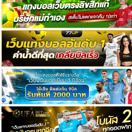
วิเคราะห์
บอล
วิเคราะห์
NFL
วิเคราะห์
NBA
ทีเด็ด
บอล
แกล
ล
อรี่
สาว
งาม