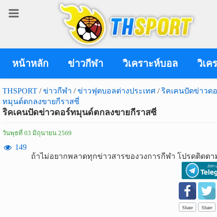
เข้า
สู่
ระบบ
หน้าหลัก
ข่าวกีฬา
วิเคราะห์บอล
วิเค
THSPORT
/
ข่าวกีฬา
/
ข่าวฟุตบอลต่างประเทศ
/
ริคเคนปัดข่าวดอ
ทมุนด์ตกลงขายกีราสซี่
เข้าสู่ระบบ
ริคเคนปัดข่าวดอร์ทมุนด์ตกลงขายกีราสซี่
เข้าสู่ระบบด้วย facebook
วันพุธที่ 03 มิถุนายน 2569
สมัคร
149
ถ้าไม่อยากพลาดทุกข่าวสารของวงการกีฬา โปรดติดตาม
สมาชิก
ข่าว
กีฬา
Share
Share