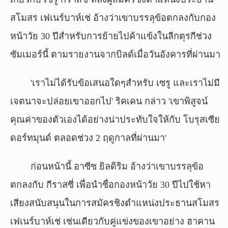
สโมสร เฟเนร์บาห์เช่ อ้างว่าเขาบรรลุข้อตกลงกับกอง
หน้าวัย 30 ปีสำหรับการย้ายไปค้าแข้งในลีกตุรกีช่วง
ซัมเมอร์นี้ ตามรายงานจากบิลด์เมื่อวันอังคารที่ผ่านมา
'เราไม่ได้รับข้อเสนอใดๆสำหรับ เซรู และเราไม่มี
เจตนาจะปล่อยเขาออกไป' ริคเคน กล่าว 'เขาพิสูจน์
คุณค่าของตัวเองได้อย่างน่าประทับใจให้กับ โบรุสเซีย
ดอร์ทมุนด์ ตลอดช่วง 2 ฤดูกาลที่ผ่านมา'
ก่อนหน้านี้ อาซีซ ยิลดิริม อ้างว่าเขาบรรลุข้อ
ตกลงกับ กีราสซี่ เพื่อนำชื่อกองหน้าวัย 30 ปีไปใช้หา
เสียงสนับสนุนในการสมัครชิงตำแหน่งประธานสโมสร
เฟเนร์บาห์เช่ เช่นเดียวกับคู่แข่งของเขาอย่าง ฮาคาน