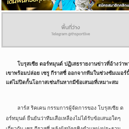
ผล
บอล
สด
Copyright
©
24
AUG
โบรุสเซีย ดอร์ทมุนด์ ปฏิเสธรายงานข่าวที่อ้างว่าพ
2017
เขาพร้อมปล่อย เซรู กีราสซี่ ออกจากทีมในช่วงซัมเมอร์นี
-
2026
แต่ไม่ปิดกั้นโอกาสเช่นกันหากมีข้อเสนอที่เหมาะสม
TH
Sport
,
All
rights
ลาร์ส ริคเคน กรรมการผู้จัดการของ โบรุสเซีย ด
reserved.
อร์ทมุนด์ ยืนยันว่าทีมเสือเหลืองไม่ได้รับข้อเสนอใดๆ
เกี่ยวกับ เซรู กีราสซี่ หลังผู้สมัครชิงตำแหน่งประธาน