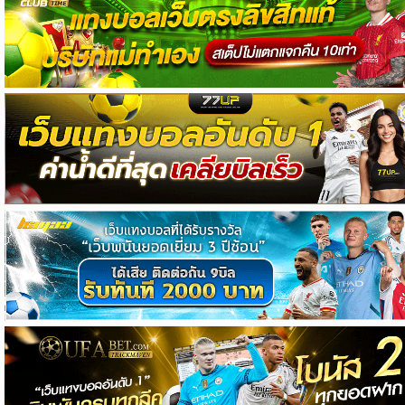
วิเคราะห์
บอล
วิเคราะห์
NFL
วิเคราะห์
NBA
ทีเด็ด
บอล
แกล
ล
อรี่
สาว
งาม