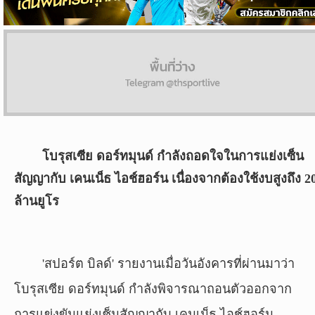
ผล
บอล
สด
Copyright
©
24
AUG
โบรุสเซีย ดอร์ทมุนด์ กำลังถอดใจในการแย่งเซ็น
2017
สัญญากับ เคนเน็ธ ไอช์ฮอร์น เนื่องจากต้องใช้งบสูงถึง 2
-
2026
ล้านยูโร
TH
Sport
,
All
rights
'สปอร์ต บิลด์' รายงานเมื่อวันอังคารที่ผ่านมาว่า
reserved.
โบรุสเซีย ดอร์ทมุนด์ กำลังพิจารณาถอนตัวออกจาก
การแข่งขันแย่งเซ็นสัญญากับ เคนเน็ธ ไอช์ฮอร์น