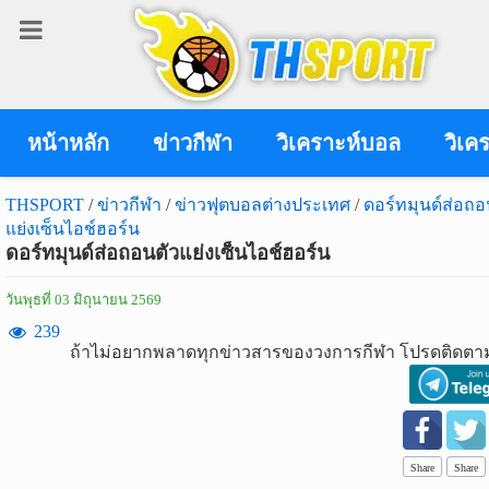
เข้า
สู่
ระบบ
หน้าหลัก
ข่าวกีฬา
วิเคราะห์บอล
วิเค
THSPORT
/
ข่าวกีฬา
/
ข่าวฟุตบอลต่างประเทศ
/
ดอร์ทมุนด์ส่อถอ
แย่งเซ็นไอช์ฮอร์น
เข้าสู่ระบบ
ดอร์ทมุนด์ส่อถอนตัวแย่งเซ็นไอช์ฮอร์น
เข้าสู่ระบบด้วย facebook
วันพุธที่ 03 มิถุนายน 2569
สมัคร
239
ถ้าไม่อยากพลาดทุกข่าวสารของวงการกีฬา โปรดติดตาม
สมาชิก
ข่าว
กีฬา
Share
Share