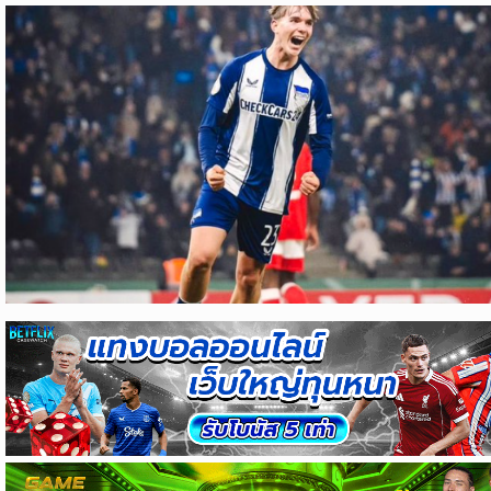
ข่าว
บอล
ไทย
ข่าว
ฟุตบอล
ต่าง
ประเทศ
ข่าว
NBA
ข่าว
NFL
คอ
ลัม
นิ
สต์