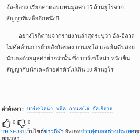
อัล-ฮิลาล เรียกค่าตอบแทนมูลค่า 15 ล้านยูโรจาก
สัญญาที่เหลืออีกหนึ่งปี
อย่างไรก็ตามจากรายงานล่าสุดระบุว่า อัล-ฮิลาล
ไม่คัดค้านการย้ายสังกัดของ กานเซโล่ และยินดีปล่อย
นักเตะด้วยมูลค่าต่ำกว่านั้น ซึ่ง บาร์เซโลน่า หวังเซ็น
สัญญากับนักเตะด้วยค่าตัวไม่เกิน 10 ล้านยูโร
บาร์เซโลน่า
ฟลิค
กานเซโล่
อัล-ฮิลาล
คำค้นหา :
0
0
TH SPORT
เว็บไซต์
ข่าวกีฬา
อัพเดท
ข่าวฟุตบอลต่างประเทศ
ทุ
ทุกเวลา