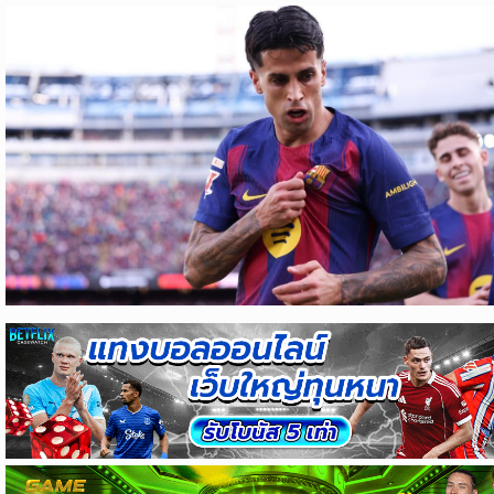
ข่าว
บอล
ไทย
ข่าว
ฟุตบอล
ต่าง
ประเทศ
ข่าว
NBA
ข่าว
NFL
คอ
ลัม
นิ
สต์