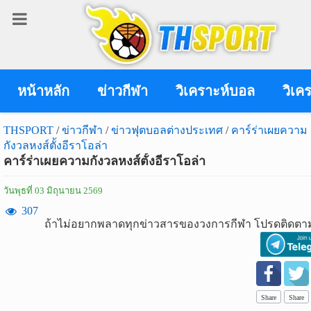
เข้า
สู่
ระบบ
หน้าหลัก
ข่าวกีฬา
วิเคราะห์บอล
วิเค
THSPORT
/
ข่าวกีฬา
/
ข่าวฟุตบอลต่างประเทศ
/
คาร์ร่าเผยความ
กังวลหงส์ตั้งอีราโอล่า
เข้าสู่ระบบ
คาร์ร่าเผยความกังวลหงส์ตั้งอีราโอล่า
เข้าสู่ระบบด้วย facebook
วันพุธที่ 03 มิถุนายน 2569
สมัคร
307
ถ้าไม่อยากพลาดทุกข่าวสารของวงการกีฬา โปรดติดตาม
สมาชิก
ข่าว
กีฬา
Share
Share