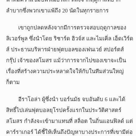
ลำบากซึ่งพวกเขาแพ้ถึง 20 นัดในทุกรายการ
เขาถูกปลดหลังจากมีการตรวจสอบฤดูกาลของ
ลิเวอร์พูล ซึ่งนำโดย ริชาร์ด ฮิวจ์ส และไมเคิ่ล เอ็ดเวิร์ด
ส์ ประธานบริหารฝ่ายฟุตบอลของเฟนเวย์ สปอร์ตส์
กรุ๊ป เจ้าของสโมสร แม้ว่าการจากไปของเขาจะเป็น
เรื่องที่สร้างความประหลาดใจให้กับในทีมส่วนใหญ่
ก็ตาม
อีราโอล่า ผู้ซึ่งนำ บอร์นมัธ จบอันดับ 6 และได้
สิทธิ์ไปเล่นฟุตบอลยุโรปครั้งแรกในประวัติศาสตร์
สโมสร กำลังจะเข้ามาแทนที่ สล็อต ในถิ่นแอนฟิลด์ แต่
คาร์ราเกอร์ ได้ชี้ให้เห็นถึงปัญหาบางประการที่เขามีต่อ