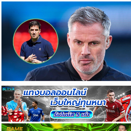
ข่าว
บอล
ไทย
ข่าว
ฟุตบอล
ต่าง
ประเทศ
ข่าว
NBA
ข่าว
NFL
คอ
ลัม
นิ
สต์