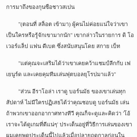
การมาถึงของกุนซือชาวสเปน
"(ตอนที่ สล็อต เข้ามา) ผู้คนไม่ค่อยแน่ใจว่าเขา
เป็นใครหรือรู้จักเขามากนัก" เขากล่าวในรายการ ดิ โอ
เวอร์แล็ป แฟน ดีเบต ซึ่งสนับสนุนโดย สกาย เบ็ท
"แต่คุณจะเสริมได้ว่าเขาเคยคว้าแชมป์ลีกกับ เฟ
เยนูร์ด และเคยคุมทีมเล่นฟุตบอลยุโรปมาแล้ว"
"ส่วน อีราโอล่า เราดู บอร์นมัธ ของเขาเล่นทุก
สัปดาห์ ไม่มีใครปฏิเสธได้ว่าคุณชอบดู บอร์นมัธ เล่น
ถ้าพวกเขาออกอากาศทางทีวี คุณก็จะดูและคิดว่า 'โอ้
เราจะได้ดูเกมที่ดีแน่ๆ' ประเด็นอยู่ที่วิธีการเล่นของเขา
ผมเคยพูดประเด็นนี้ไปแล้วเมื่อปลายฤดูกาลก่อนใน