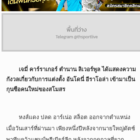
ผล
บอล
สด
Copyright
©
24
AUG
เจมี่ คาร์ราเกอร์ ตำนาน ลิเวอร์พูล ได้แสดงความ
2017
กังวลเกี่ยวกับการแต่งตั้ง อันโดนี่ อีราโอล่า เข้ามาเป็น
-
2026
กุนซือคนใหม่ของสโมสร
TH
Sport
,
All
rights
หงส์แดง ปลด อาร์เน่อ สล็อต ออกจากตำแหน่ง
reserved.
เมื่อวันเสาร์ที่ผ่านมา เพียงหนึ่งปีหลังจากนายใหญ่ดัตช์
พาทีมคว้าแชมป์พรีเมียร์ลีก หลังจากฤดูกาลที่ยาก