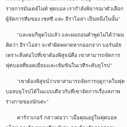
รายการมันเดย์ไนท์ ฟุตบอล เรากำลังพิจารณาตัวเลือก
ผู้จัดการทีมของ เชลซี และ อีราโอล่า เป็นหนึ่งในนั้น"
"และผมก็พูดไปแล้ว และผมถอนคำพูดไม่ได้ว่าผม
คิดว่า อีราโอล่า จะทำผิดพลาดหากออกจาก บอร์นมัธ
เพราะสิ่งต่อไปที่เขาต้องพิสูจน์คือ เขาสามารถจัดการ
ฟุตบอลที่ยอดเยี่ยมและเข้มข้นในเวทีระดับยุโรป"
"เขาต้องพิสูจน์ว่าเขาสามารถจัดการฤดูกาลในฟุต
บอลบยุโรปได้ในแบบเดียวกับที่เขาจัดการเรื่องสภาพ
ร่างกายของนักเตะ"
คาร์ราเกอร์ กล่าวต่อว่า "เมื่อคุณอยู่ในฟุตบอล