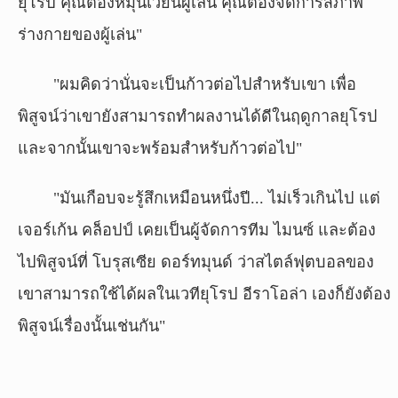
ยุโรป คุณต้องหมุนเวียนผู้เล่น คุณต้องจัดการสภาพ
ร่างกายของผู้เล่น"
"ผมคิดว่านั่นจะเป็นก้าวต่อไปสำหรับเขา เพื่อ
พิสูจน์ว่าเขายังสามารถทำผลงานได้ดีในฤดูกาลยุโรป
และจากนั้นเขาจะพร้อมสำหรับก้าวต่อไป"
"มันเกือบจะรู้สึกเหมือนหนึ่งปี... ไม่เร็วเกินไป แต่
เจอร์เก้น คล็อปป์ เคยเป็นผู้จัดการทีม ไมนซ์ และต้อง
ไปพิสูจน์ที่ โบรุสเซีย ดอร์ทมุนด์ ว่าสไตล์ฟุตบอลของ
เขาสามารถใช้ได้ผลในเวทียุโรป อีราโอล่า เองก็ยังต้อง
พิสูจน์เรื่องนั้นเช่นกัน"