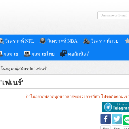
วิเคราะห์ NFL
วิเคราะห์ NBA
วิเคราะห์มวย
ผลมวย
ผลมวยไทย
คอลัมนิสต์
โนกลูพบผู้สมัครปธ.'เฟเนร์'
เฟเนร์'
ถ้าไม่อยากพลาดทุกข่าวสารของวงการกีฬา โปรดติดตามเรา
Share
Share