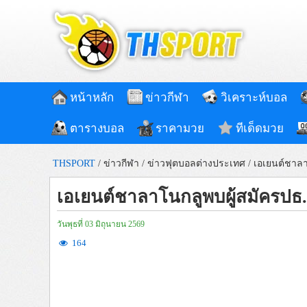
หน้าหลัก
ข่าวกีฬา
วิเคราะห์บอล
ตารางบอล
ราคามวย
ทีเด็ดมวย
THSPORT
/
ข่าวกีฬา
/
ข่าวฟุตบอลต่างประเทศ
/
เอเยนต์ชาลา
เอเยนต์ชาลาโนกลูพบผู้สมัครปธ.'
วันพุธที่ 03 มิถุนายน 2569
164