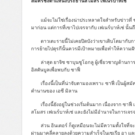
สมัครชิงตำแหน่งประธานสโมสร เฟเนร์บาห์เช่
แม้จะไม่ใช่เรื่องน่าประหลาดใจสำหรับข่าวที่ ช
มาก่อน แต่การที่เขาไปเจรจากับ เฟเนร์บาห์เช่ นั้น
ดาวเตะรายนี้ไม่เคยปิดบังว่าเขาเติบโตมากับ
การย้ายไปตุรกีนั้นควรมีเป้าหมายเพื่อทำให้ความฝั
ล่าสุด ยาจิซ ซาบุนชูโอกลู ผู้เชี่ยวชาญด้านก
อิสตันบูลเพื่อพบกับ ซาฟี่
เรื่องนี้เป็นที่น่าจับตามองเพราะ ซาฟี่ เป็นผ
ตำนานของ เอซี มิลาน
เรื่องนี้ยังอยู่ในช่วงเริ่มต้นมาก เนื่องจาก ซา
สโมสร เฟเนร์บาห์เช่ และยังไม่มีอำนาจในการเจรจ
ส่วน อินเตอร์ ก็ดูเหมือนจะไม่มีความตั้งใจที่
ผ่านมาคลี่คลายลงด้วยความสำเร็จในเซเรีย อา แล