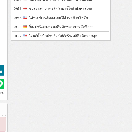
ช่องว่างราคาหงส์คว้าบาร์โกล่ายังห่างไกล
00:58
โค้ชเรฟเว่นส์มอง'เลน'มีส่วนคล้าย'โธมัส'
00:56
ก็องปานีเผยเหตุผลคิมมิคพลาดเกมอัดวิลล่า
00:39
โจนส์ตั้งเป้านำบร็องโก้ส์สร้างสถิติแซ็คมากสุด
00:22
 :