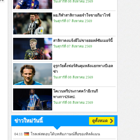
วันเสาร์ที่ 08 สิงหาคม 2569
ผอ.กีฬาสาลิกาเผยจำใจขายกีมาไรช์
วันศุกร์ที่ 07 สิงหาคม 2569
สาลิกาดงแจ้งผีไม่ขายฮอลล์ซัมเมอร์นี้
วันศุกร์ที่ 07 สิงหาคม 2569
อุรุกวัยตั้งฟอร์ลันคุมหลังแยกทางบีเอล
ซ่า
วันเสาร์ที่ 08 สิงหาคม 2569
โคเวนทรีประกาศคว้ายีเรนกี
ทางการ26ลป.
วันเสาร์ที่ 08 สิงหาคม 2569
ข่าวใหม่วันนี้
ดูทั้งหมด
โรลเฟสตอบโต้บทสัมภาษณ์สื่อของทิลล์แมน
04:11