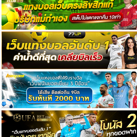
วิเคราะห์
บอล
วิเคราะห์
NFL
วิเคราะห์
NBA
ทีเด็ด
บอล
แกล
ล
อรี่
สาว
งาม