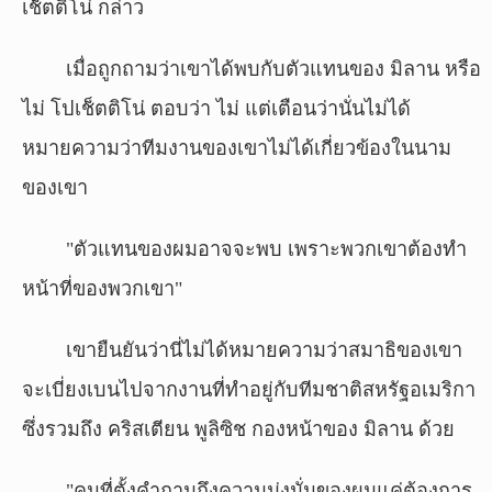
เช็ตติโน่ กล่าว
เมื่อถูกถามว่าเขาได้พบกับตัวแทนของ มิลาน หรือ
ไม่ โปเช็ตติโน่ ตอบว่า ไม่ แต่เตือนว่านั่นไม่ได้
หมายความว่าทีมงานของเขาไม่ได้เกี่ยวข้องในนาม
ของเขา
"ตัวแทนของผมอาจจะพบ เพราะพวกเขาต้องทำ
หน้าที่ของพวกเขา"
เขายืนยันว่านี่ไม่ได้หมายความว่าสมาธิของเขา
จะเบี่ยงเบนไปจากงานที่ทำอยู่กับทีมชาติสหรัฐอเมริกา
ซึ่งรวมถึง คริสเตียน พูลิซิช กองหน้าของ มิลาน ด้วย
"คนที่ตั้งคำถามถึงความมุ่งมั่นของผมแค่ต้องการ