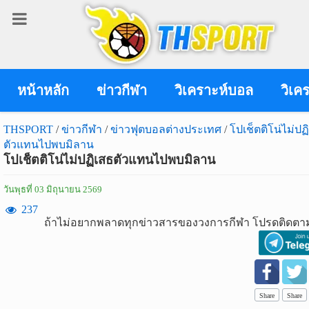
เข้า
สู่
ระบบ
หน้าหลัก
ข่าวกีฬา
วิเคราะห์บอล
วิเค
THSPORT
/
ข่าวกีฬา
/
ข่าวฟุตบอลต่างประเทศ
/
โปเช็ตติโน่ไม่ปฏ
ตัวแทนไปพบมิลาน
เข้าสู่ระบบ
โปเช็ตติโน่ไม่ปฏิเสธตัวแทนไปพบมิลาน
เข้าสู่ระบบด้วย facebook
วันพุธที่ 03 มิถุนายน 2569
สมัคร
237
ถ้าไม่อยากพลาดทุกข่าวสารของวงการกีฬา โปรดติดตาม
สมาชิก
ข่าว
กีฬา
Share
Share