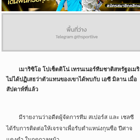
ผล
บอล
สด
Copyright
©
24
AUG
เมาริซิโอ โปเช็ตติโน่ เทรนเนอร์ทีมชาติสหรัฐอเมร
2017
ไม่ได้ปฏิเสธว่าตัวแทนของเขาได้พบกับ เอซี มิลาน เมื่อ
-
2026
สัปดาห์ที่แล้ว
TH
Sport
,
All
rights
มีรายงานว่าอดีตผู้จัดการทีม สเปอร์ส และ เชลซี
reserved.
ได้รับการติดต่อให้เจรจาเพื่อรับตำแหน่งกุนซือ ปีศาจ
แดงดำ ในฤดูกาลหน้า