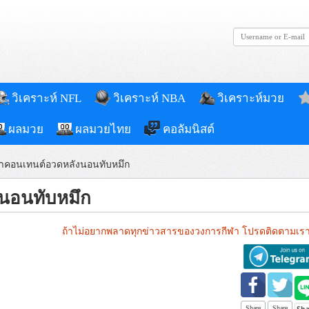
วิเคราะห์ NFL
วิเคราะห์ NBA
วิเคราะห์มวย
ผลมวย
ผลมวยไทย
คอลัมนิสต์
าคอนเทนต์อวดหลังนอนทับหมึก
นอนทับหมึก
ถ้าไม่อยากพลาดทุกข่าวสารของวงการกีฬา โปรดติดตามเรา
Share
Share