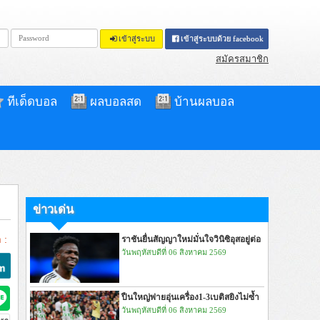
เข้าสู่ระบบ
เข้าสู่ระบบด้วย facebook
สมัครสมาชิก
ทีเด็ดบอล
ผลบอลสด
บ้านผลบอล
ข่าวเด่น
 :
ราชันยื่นสัญญาใหม่มั่นใจวินิซิอุสอยู่ต่อ
วันพฤหัสบดีที่ 06 สิงหาคม 2569
ปืนใหญ่พ่ายอุ่นเครื่อง1-3เบติสยิงไม่ซ้ำ
วันพฤหัสบดีที่ 06 สิงหาคม 2569