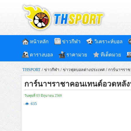
หน้าหลัก
ข่าวกีฬา
วิเคราะห์บอล
ตารางบอล
ราคามวย
ทีเด็ดมวย
THSPORT
/
ข่าวกีฬา
/
ข่าวฟุตบอลต่างประเทศ
/
การ์นาฯราช
การ์นาฯราชาคอนเทนต์อวดหลัง
วันพุธที่ 03 มิถุนายน 2569
635