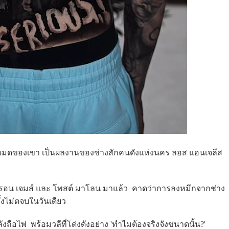
ั้งหมดของเขา เป็นผลงานของช่างสักคนดังแห่งนคร ลอส แอนเจลีส
อบรอน เจมส์ และ โพสต์ มาโลน มาแล้ว คาดว่าการลงหมึกจากช่าง
้งไม่ตจบในวันเดียว
งถือไพ่ พร้อมวลีที่โด่งดังอย่าง 'ทำไมต้องจริงจังขนาดนั้น?'