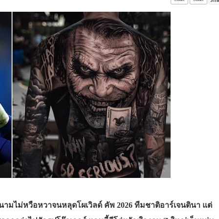
มไม่หวือหวาจนหลุดโผเวิลด์ คัพ 2026 ทีมชาติอาร์เจนตินา แต่