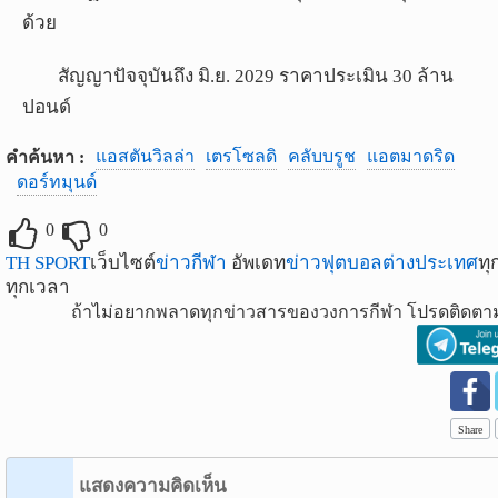
ด้วย
สัญญาปัจจุบันถึง
มิ
.
ย
. 2029
ราคาประเมิน
30
ล้าน
ปอนด์
แอสตันวิลล่า
เตรโซลดิ
คลับบรูช
แอตมาดริด
คำค้นหา :
ดอร์ทมุนด์
0
0
TH SPORT
เว็บไซต์
ข่าวกีฬา
อัพเดท
ข่าวฟุตบอลต่างประเทศ
ทุ
ทุกเวลา
ถ้าไม่อยากพลาดทุกข่าวสารของวงการกีฬา โปรดติดตาม
Share
แสดงความคิดเห็น