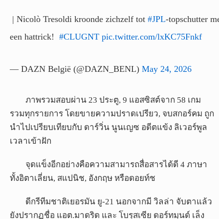
| Nicolò Tresoldi kroonde zichzelf tot
#JPL
-topschutter m
een hattrick!
#CLUGNT
pic.twitter.com/lxKC75Fnkf
— DAZN België (@DAZN_BENL)
May 24, 2026
ภาพรวมสอบผ่าน 23 ประตู, 9 แอสซิสต์จาก 58 เกม
รวมทุกรายการ โดยขายความปราดเปรียว, จบสกอร์คม ถูก
นำไปเปรียบเทียบกับ ดาร์วิ่น นูนเญซ อดีตแข้ง ลิเวอร์พูล
เวลาเข้าฝัก
จุดแข็งอีกอย่างคือความสามารถสื่อสารได้ดี 4 ภาษา
ทั้งอิตาเลี่ยน, สแปนิช, อังกฤษ หรือดอยท์ช
ดีกรีทีมชาติเยอรมัน ยู-21 นอกจากมี วิลล่า จับตาแล้ว
ยังปรากฏชื่อ แอต.มาดริด และ โบรุสเซีย ดอร์ทมุนด์ เล็ง