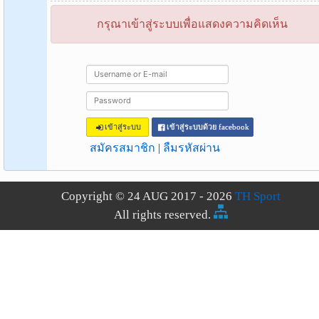
กรุณาเข้าสู่ระบบเพื่อแสดงความคิดเห็น
เข้าสู่ระบบ
เข้าสู่ระบบด้วย facebook
สมัครสมาชิก
|
ลืมรหัสผ่าน
Copyright © 24 AUG 2017 - 2026
TH Sport
All rights reserved.