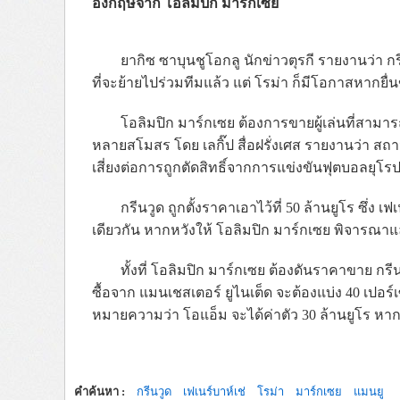
อังกฤษจาก โอลิมปิก มาร์กเซย
ยากิซ ซาบุนชูโอกลู นักข่าวตุรกี รายงานว่า ก
ที่จะย้ายไปร่วมทีมแล้ว แต่ โรม่า ก็มีโอกาสหากยื
โอลิมปิก มาร์กเซย ต้องการขายผู้เล่นที่สามาร
หลายสโมสร โดย เลกิ๊ป สื่อฝรั่งเศส รายงานว่า สถ
เสี่ยงต่อการถูกตัดสิทธิ์จากการแข่งขันฟุตบอลยุโร
กรีนวูด ถูกตั้งราคาเอาไว้ที่ 50 ล้านยูโร ซึ่ง 
เดียวกัน หากหวังให้ โอลิมปิก มาร์กเซย พิจารณ
ทั้งที่ โอลิมปิก มาร์กเซย ต้องดันราคาขาย กรี
ซื้อจาก แมนเชสเตอร์ ยูไนเต็ด จะต้องแบ่ง 40 เปอร์
หมายความว่า โอแอ็ม จะได้ค่าตัว 30 ล้านยูโร หา
คำค้นหา :
กรีนวูด
เฟเนร์บาห์เช่
โรม่า
มาร์กเซย
แมนยู