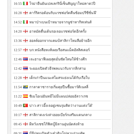
โรม่ายืนยันเปลเลกรินี่เซ็นสัญญาใหม่คาด1ปี
16:55
คาร์ริครอต้อนรับแรชฟอร์ดคืนซ้อมปรีซีซั่น'ผี'
16:28
หมาป่าเบนเป้าหมายจากนูซ่าหากิทเท่นส์
14:52
อาหมัดตื่นเต้นรอเจอแรชฟอร์ดอีกครั้ง
14:20
ฮอลล์ออกจากแคมป์สาลิกาโหมลือย้ายอีก
13:36
บก.หนังสือหงส์เผยเรือสนแม็คอัลลิสเตอร์
12:57
เจะฮานาฟีเผยสุดมั่นซัดโทษให้ช้างศึก
12:46
ระยองเปิดตัวธีรพลแนวรับจากลีกสาม
12:42
เด็กเก่าปืนแนะสโมสรแย่งเนโต้กับเรือใบ
12:28
กาลาตาซารายเริ่มคุยปืนซื้อมาร์ติเนลลี่
11:54
ซิเมโอเน่ยันหมีไม่มีแผนปล่อยอัลวาเรซ
11:22
บ่าว-สาวอึ้งเจอฝูงชนรุมคิดว่างานแต่ง'โด้'
10:49
สาลิกาดงเร่งล่าฮอยเบียร์กเสริมแดนกลาง
10:17
ผีหวังเชชโก้ฟิตบู๊มิลานอุ่นนัดส่งท้าย
09:45
บีจีปทุมเปิดตัวเต๋าดินโญ่หวนร่วมทัพ
09:31