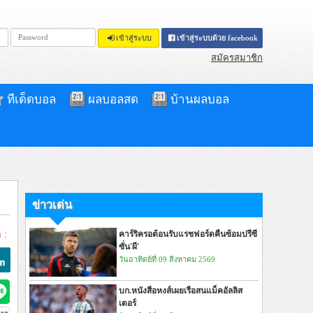
เข้าสู่ระบบ
เข้าสู่ระบบด้วย facebook
สมัครสมาชิก
ทีเด็ดบอล
ผลบอลสด
บ้านผลบอล
ข่าวเด่น
 :
คาร์ริครอต้อนรับแรชฟอร์ดคืนซ้อมปรีซี
ซั่น'ผี'
วันอาทิตย์ที่ 09 สิงหาคม 2569
บก.หนังสือหงส์เผยเรือสนแม็คอัลลิส
เตอร์