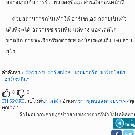
อย่างมากกับการรั่วไหลของข้อมูลผ่านสื่อก่อนหน้านี้
ด้วยสถานการณ์นั้นทำให้ อาร์เซน่อล กลายเป็นตัว
เต็งที่จะได้ อัลวาเรซ ร่วมทีม แต่ทาง แอตเลติโก
มาดริด อาจจะเรียกร้องค่าตัวของนักเตะสูงถึง 150 ล้าน
ยูโร
อัลวาเรซ
อาร์เซน่อล
แอตมาดริด
บาร์เซโลน่า
คำค้นหา :
อาร์เจนติน่า
0
0
TH SPORT
เว็บไซต์
ข่าวกีฬา
อัพเดท
ข่าวฟุตบอลต่างประเทศ
ทุ
ทุกเวลา
ถ้าไม่อยากพลาดทุกข่าวสารของวงการกีฬา โปรดติดตาม