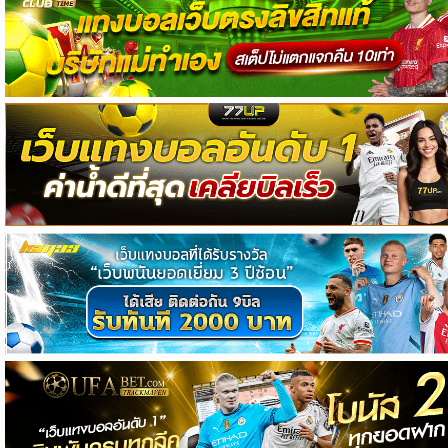
วิเคราะห์
บอล
วิเคราะห์
NFL
วิเคราะห์
NBA
ทีเด็ด
บอล
แกล
ล
อรี่
สาว
งาม