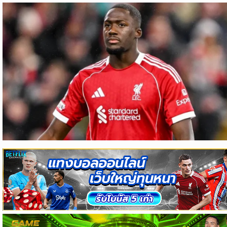
ข่าว
บอล
ไทย
ข่าว
ฟุตบอล
ต่าง
ประเทศ
ข่าว
NBA
ข่าว
NFL
คอ
ลัม
นิ
สต์