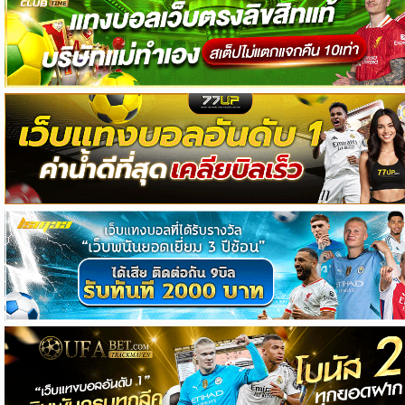
วิเคราะห์
บอล
วิเคราะห์
NFL
วิเคราะห์
NBA
ทีเด็ด
บอล
แกล
ล
อรี่
สาว
งาม