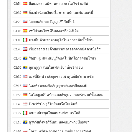
สื่อเผยตราหมีทาบทามวลาโฮวิชร่วมทัพ
03:54
ก็องปานีอุบเงียบเรื่องตลาดนักเตะซัมเมอร์นี้
03:37
ไลออนส์ตกลงสัญญา3ปีกับกิ๊บส์
03:20
เซบีย่าสนใจชคีรีของแฟร้งค์เฟิร์ต
03:03
ม่วงยืมตัวมาสตานตูโอโน่จากราชันทั้งซีซั่น
03:00
เวียอาจลงเอยด้วยการเทรดออกจากบัคคาเนียร์ส
02:46
รีดยันมุ่งมั่นเฟเยนูร์ดแต่ไม่ปิดโอกาสซบโรม่า
02:40
ลูกากูถูกเสนอให้เฟเนร์บาห์เช่อีกรอบ
02:32
เมสซี่ปัดข่าวส่งลูกชายเข้าศูนย์ฝึก'ลามาเซีย'
02:30
โคลท์สตกลงยืดสัญญาเทย์เลอร์อีกสองปี
02:13
โคโลญจน์ปัดข้อเสนอล่าสุดจากดอร์ทมุนด์ซื้อเอลมาลา
01:56
HereWeGo!รูยี่ใกล้ซบเรือใบเต็มที
01:40
เอเยนต์เชซุสโผล่สนามซ้อมนาโปลี
01:27
อุรุกวัยตั้งฟอร์ลันคุมหลังแยกทางบีเอลซ่า
01:18
โคเวนทรีประกาศคว้ายีเรนกีทางการ26ลป.
01:07