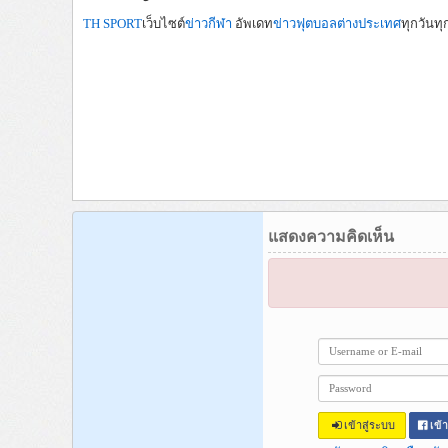
TH SPORT
เว็บไซต์
ข่าวกีฬา
อัพเดท
ข่าวฟุตบอลต่างประเทศ
ทุกวันทุ
แสดงความคิดเห็น
เข้าสู่ระบบ
เข้