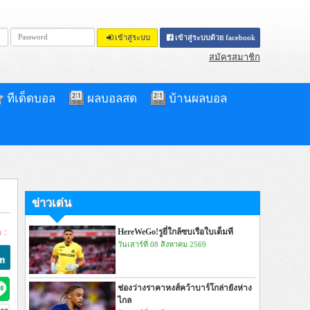
เข้าสู่ระบบ
เข้าสู่ระบบด้วย facebook
สมัครสมาชิก
ทีเด็ดบอล
ผลบอลสด
บ้านผลบอล
ข่าวเด่น
 :
HereWeGo!รูยี่ใกล้ซบเรือใบเต็มที
วันเสาร์ที่ 08 สิงหาคม 2569
ช่องว่างราคาหงส์คว้าบาร์โกล่ายังห่าง
ไกล