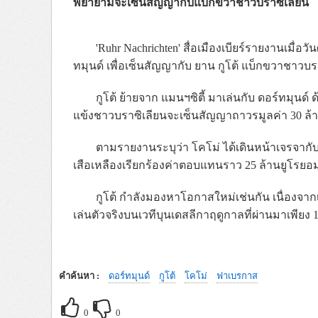
พยายามจะเซ็นสัญญากับแบ็กขวาชาวบราซิเลียน
'Ruhr Nachrichten' สื่อเมืองเบียร์รายงานเมื่อว
ทมุนด์ เพื่อเซ็นสัญญากับ ยาน กูโต้ แบ็กขวาชาวบร
กูโต้ ย้ายจาก แมนฯซิตี้ มาเล่นกับ ดอร์ทมุนด
แข้งชาวบราซิเลียนจะเซ็นสัญญาถาวรมูลค่า 30 ล้า
ตามรายงานระบุว่า โคโม่ ได้เดินหน้าเจรจากับ ด
เสือเหลืองเรียกร้องค่าตอบแทนราว 25 ล้านยูโรยอม
กูโต้ กำลังมองหาโอกาสใหม่เช่นกัน เนื่องจ
เล่นตัวจริงบนเวทีบุนเดสลีกาฤดูกาลที่ผ่านมาเพียง 11
คำค้นหา :
ดอร์ทมุนด์
กูโต้
โคโม่
ฟาเบรกาส
0
0