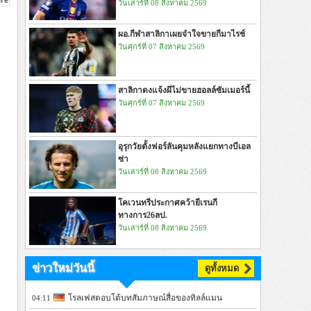
วันเสาร์ที่ 08 สิงหาคม 2569
ผอ.กีฬาสาลิกาเผยจำใจขายกีมาไรช์
วันศุกร์ที่ 07 สิงหาคม 2569
สาลิกาดงแจ้งผีไม่ขายฮอลล์ซัมเมอร์นี้
วันศุกร์ที่ 07 สิงหาคม 2569
อุรุกวัยตั้งฟอร์ลันคุมหลังแยกทางบีเอล
ซ่า
วันเสาร์ที่ 08 สิงหาคม 2569
โคเวนทรีประกาศคว้ายีเรนกี
ทางการ26ลป.
วันเสาร์ที่ 08 สิงหาคม 2569
ข่าวใหม่วันนี้
ดูทั้งหมด
โรลเฟสตอบโต้บทสัมภาษณ์สื่อของทิลล์แมน
04:11