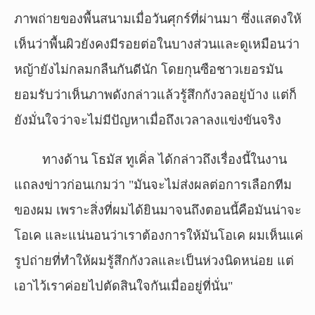
ภาพถ่ายของพื้นสนามเมื่อวันศุกร์ที่ผ่านมา ซึ่งแสดงให้
เห็นว่าพื้นผิวยังคงมีรอยต่อในบางส่วนและดูเหมือนว่า
หญ้ายังไม่กลมกลืนกันดีนัก โดยกุนซือชาวเยอรมัน
ยอมรับว่าเห็นภาพดังกล่าวแล้วรู้สึกกังวลอยู่บ้าง แต่ก็
ยังมั่นใจว่าจะไม่มีปัญหาเมื่อถึงเวลาลงแข่งขันจริง
ทางด้าน โธมัส ทูเคิ่ล ได้กล่าวถึงเรื่องนี้ในงาน
แถลงข่าวก่อนเกมว่า "มันจะไม่ส่งผลต่อการเลือกทีม
ของผม เพราะสิ่งที่ผมได้ยินมาจนถึงตอนนี้คือมันน่าจะ
โอเค และแน่นอนว่าเราต้องการให้มันโอเค ผมเห็นแค่
รูปถ่ายที่ทำให้ผมรู้สึกกังวลและเป็นห่วงนิดหน่อย แต่
เอาไว้เราค่อยไปตัดสินใจกันเมื่ออยู่ที่นั่น"