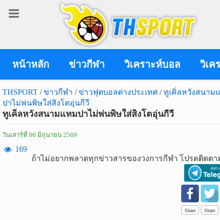
เข้า
สู่
ระบบ
หน้าหลัก
ข่าวกีฬา
วิเคราะห์บอล
วิเค
THSPORT
/
ข่าวกีฬา
/
ข่าวฟุตบอลต่างประเทศ
/
ทูเคิ่ลหวังสนาม
ปาไม่พ่นพิษใส่สิงโตอุ่นกีวี
เข้าสู่ระบบ
ทูเคิ่ลหวังสนามแทมปาไม่พ่นพิษใส่สิงโตอุ่นกีวี
เข้าสู่ระบบด้วย facebook
วันเสาร์ที่ 06 มิถุนายน 2569
สมัคร
169
ถ้าไม่อยากพลาดทุกข่าวสารของวงการกีฬา โปรดติดตาม
สมาชิก
ข่าว
กีฬา
Share
Share