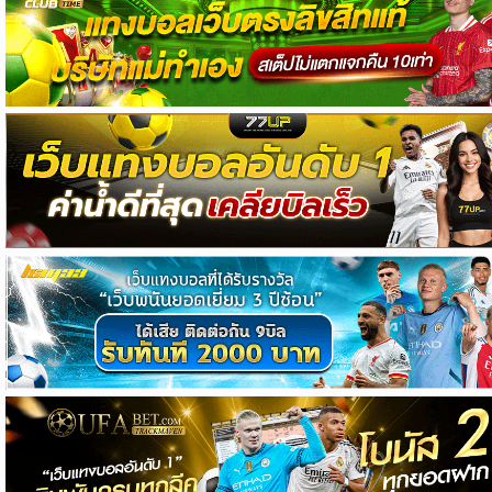
วิเคราะห์
บอล
วิเคราะห์
NFL
วิเคราะห์
NBA
ทีเด็ด
บอล
แกล
ล
อรี่
สาว
งาม