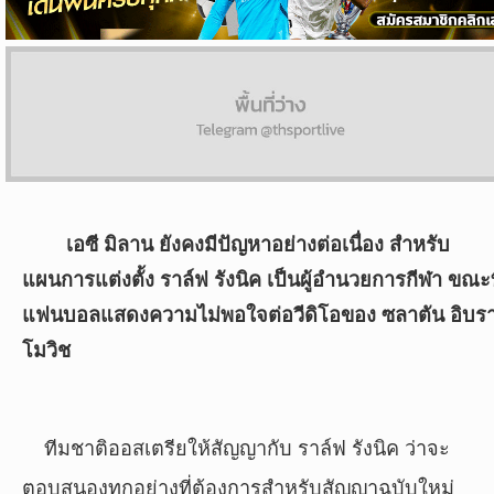
ผล
บอล
สด
Copyright
©
24
AUG
เอซี มิลาน ยังคงมีปัญหาอย่างต่อเนื่อง สำหรับ
2017
แผนการแต่งตั้ง ราล์ฟ รังนิค เป็นผู้อำนวยการกีฬา ขณะท
-
2026
แฟนบอลแสดงความไม่พอใจต่อวีดิโอของ ซลาตัน อิบรา
TH
โมวิช
Sport
,
All
rights
reserved.
ทีมชาติออสเตรียให้สัญญากับ ราล์ฟ รังนิค ว่าจะ
ตอบสนองทุกอย่างที่ต้องการสำหรับสัญญาฉบับใหม่