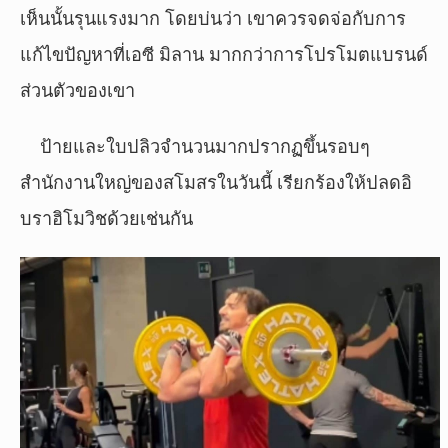
เห็นนั้นรุนแรงมาก โดยบ่นว่า เขาควรจดจ่อกับการ
แก้ไขปัญหาที่เอซี มิลาน มากกว่าการโปรโมตแบรนด์
ส่วนตัวของเขา
ป้ายและใบปลิวจำนวนมากปรากฏขึ้นรอบๆ
สำนักงานใหญ่ของสโมสรในวันนี้ เรียกร้องให้ปลดอิ
บราฮิโมวิชด้วยเช่นกัน