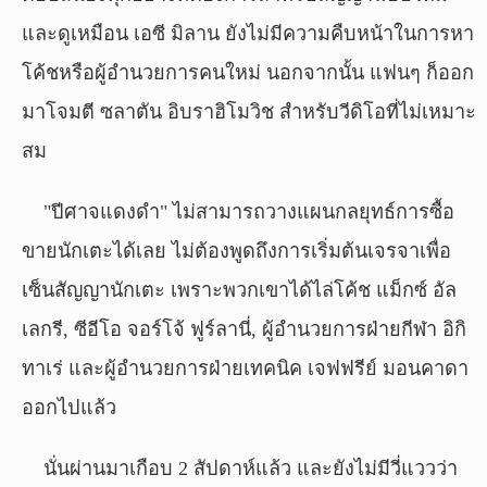
และดูเหมือน เอซี มิลาน ยังไม่มีความคืบหน้าในการหา
โค้ชหรือผู้อำนวยการคนใหม่ นอกจากนั้น แฟนๆ ก็ออก
มาโจมตี ซลาตัน อิบราฮิโมวิช สำหรับวีดิโอที่ไม่เหมาะ
สม
"ปีศาจแดงดำ" ไม่สามารถวางแผนกลยุทธ์การซื้อ
ขายนักเตะได้เลย ไม่ต้องพูดถึงการเริ่มต้นเจรจาเพื่อ
เซ็นสัญญานักเตะ เพราะพวกเขาได้ไล่โค้ช แม็กซ์ อัล
เลกรี, ซีอีโอ จอร์โจ้ ฟูร์ลานี่, ผู้อำนวยการฝ่ายกีฬา อิกิ
ทาเร่ และผู้อำนวยการฝ่ายเทคนิค เจฟฟรีย์ มอนคาดา
ออกไปแล้ว
นั่นผ่านมาเกือบ 2 สัปดาห์แล้ว และยังไม่มีวี่แววว่า