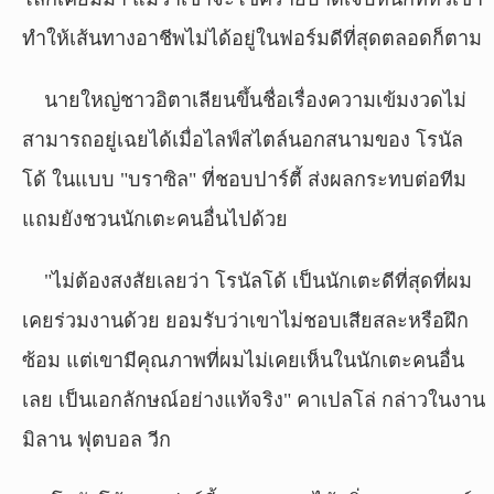
ทำให้เส้นทางอาชีพไม่ได้อยู่ในฟอร์มดีที่สุดตลอดก็ตาม
นายใหญ่ชาวอิตาเลียนขึ้นชื่อเรื่องความเข้มงวดไม่
สามารถอยู่เฉยได้เมื่อไลฟ์สไตล์นอกสนามของ โรนัล
โด้ ในแบบ "บราซิล" ที่ชอบปาร์ตี้ ส่งผลกระทบต่อทีม
แถมยังชวนนักเตะคนอื่นไปด้วย
"ไม่ต้องสงสัยเลยว่า โรนัลโด้ เป็นนักเตะดีที่สุดที่ผม
เคยร่วมงานด้วย ยอมรับว่าเขาไม่ชอบเสียสละหรือฝึก
ซ้อม แต่เขามีคุณภาพที่ผมไม่เคยเห็นในนักเตะคนอื่น
เลย เป็นเอกลักษณ์อย่างแท้จริง" คาเปลโล่ กล่าวในงาน
มิลาน ฟุตบอล วีก