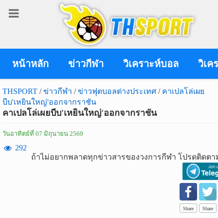
เข้า
สู่
ระบบ
หน้าหลัก
ข่าวกีฬา
วิเคราะห์บอล
วิเค
THSPORT
/
ข่าวกีฬา
/
ข่าวฟุตบอลต่างประเทศ
/
คาเปลโล่เผย
บีบ'เหยินใหญ่'ออกจากราชัน
เข้าสู่ระบบ
คาเปลโล่เผยบีบ'เหยินใหญ่'ออกจากราชัน
เข้าสู่ระบบด้วย facebook
วันอาทิตย์ที่ 07 มิถุนายน 2569
สมัคร
292
ถ้าไม่อยากพลาดทุกข่าวสารของวงการกีฬา โปรดติดตาม
สมาชิก
ข่าว
กีฬา
Share
Share