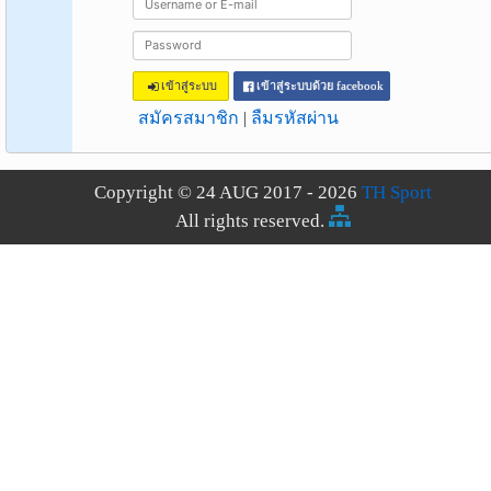
เข้าสู่ระบบ
เข้าสู่ระบบด้วย facebook
สมัครสมาชิก
|
ลืมรหัสผ่าน
Copyright © 24 AUG 2017 - 2026
TH Sport
All rights reserved.