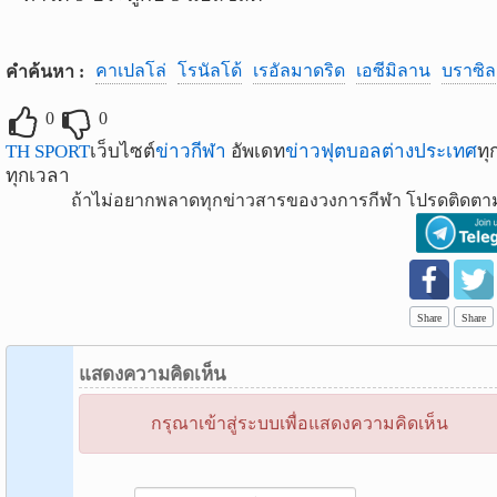
คาเปลโล่
โรนัลโด้
เรอัลมาดริด
เอซีมิลาน
บราซิล
คำค้นหา :
0
0
TH SPORT
เว็บไซต์
ข่าวกีฬา
อัพเดท
ข่าวฟุตบอลต่างประเทศ
ทุ
ทุกเวลา
ถ้าไม่อยากพลาดทุกข่าวสารของวงการกีฬา โปรดติดตาม
Share
Share
แสดงความคิดเห็น
กรุณาเข้าสู่ระบบเพื่อแสดงความคิดเห็น