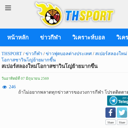
เข้า
สู่
ระบบ
หน้าหลัก
ข่าวกีฬา
วิเคราะห์บอล
วิเค
THSPORT
/
ข่าวกีฬา
/
ข่าวฟุตบอลต่างประเทศ
/
สเปอร์สลองใหม่
โอกาสซาวินโญ่ย้ายมากขึ้น
เข้าสู่ระบบ
สเปอร์สลองใหม่โอกาสซาวินโญ่ย้ายมากขึ้น
เข้าสู่ระบบด้วย facebook
วันอาทิตย์ที่ 07 มิถุนายน 2569
สมัคร
246
ถ้าไม่อยากพลาดทุกข่าวสารของวงการกีฬา โปรดติดตาม
สมาชิก
ข่าว
กีฬา
Share
Share