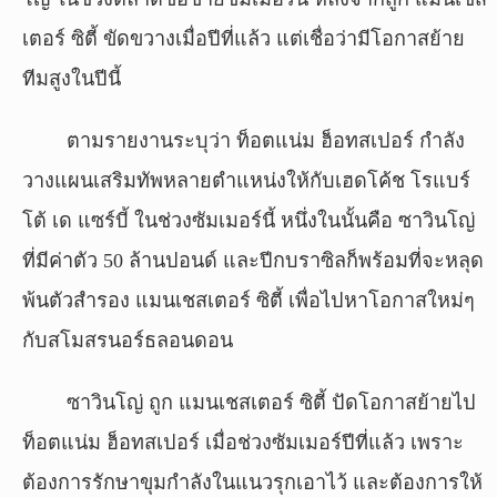
เตอร์ ซิตี้ ขัดขวางเมื่อปีที่แล้ว แต่เชื่อว่ามีโอกาสย้าย
ทีมสูงในปีนี้
ตามรายงานระบุว่า ท็อตแน่ม ฮ็อทสเปอร์ กำลัง
วางแผนเสริมทัพหลายตำแหน่งให้กับเฮดโค้ช โรแบร์
โต้ เด แซร์บี้ ในช่วงซัมเมอร์นี้ หนึ่งในนั้นคือ ซาวินโญ่
ที่มีค่าตัว 50 ล้านปอนด์ และปีกบราซิลก็พร้อมที่จะหลุด
พ้นตัวสำรอง แมนเชสเตอร์ ซิตี้ เพื่อไปหาโอกาสใหม่ๆ
กับสโมสรนอร์ธลอนดอน
ซาวินโญ่ ถูก แมนเชสเตอร์ ซิตี้ ปัดโอกาสย้ายไป
ท็อตแน่ม ฮ็อทสเปอร์ เมื่อช่วงซัมเมอร์ปีที่แล้ว เพราะ
ต้องการรักษาขุมกำลังในแนวรุกเอาไว้ และต้องการให้