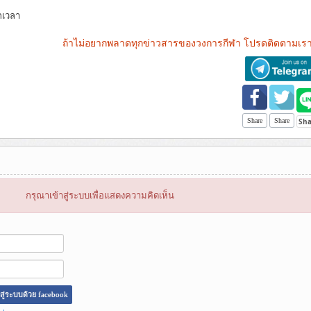
กเวลา
ถ้าไม่อยากพลาดทุกข่าวสารของวงการกีฬา โปรดติดตามเรา
Share
Share
กรุณาเข้าสู่ระบบเพื่อแสดงความคิดเห็น
าสู่ระบบด้วย facebook