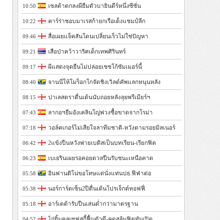
เซลต้าตกลงผียืมตัวบายินดีร์หนึ่งซีซั่น
10:50
คาร์ร่าชอบมาเรสก้ายกเรือเต็งแชมป์ลีก
10:22
สื่อเผยแจ็คสันโดนเปลี่ยนเร็วไม่ใช่ปัญหา
09:46
เสือป่าคว้าวาริศเด็กเทพศิรินทร์
09:21
ผีแสดงจุดยืนไม่ปล่อยเชชโก้ซัมเมอร์นี้
09:17
จานนี่ให้โมร็อกโกจัดชิงเวิลด์คัพแลกหนุนหลัง
08:40
ปาเลสตราตื่นเต้นนับถอยหลังลุยพรีเมียร์ฯ
08:15
ลากอฯยืมอังเคลินโญ่พ่วงซื้อขาดจากโรม่า
07:43
วอล์คเกอร์ไม่เสียใจลาทีมชาติ-หวังตามรอยมิลเนอร์
07:18
2แข้งปืนหวังพ่ายเบติสเป็นบทเรียน-เรียกฟิต
06:42
เบเยรินเผยรอคอยดวลปืนรับชนะเหนือคาด
06:23
อินฟานติโน่ขอโทษแต่นั่งแท่นปธ.ฟีฟ่าต่อ
05:58
นอร์การ์ดเซ็น2ปีตื่นเต้นโปรเจ็กต์ทอฟฟี่
05:38
อาร์เตต้ารับปืนเล่นต่ำกว่ามาตรฐาน
05:18
ไก่ยิ้มคูลูเซฟสกี้ฟื้นตัวดี-คูดุสลุ้นฟิตทันเปิด
04:52