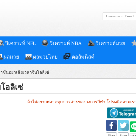
วิเคราะห์ NFL
วิเคราะห์ NBA
วิเคราะห์มวย
ผลมวย
ผลมวยไทย
คอลัมนิสต์
ชันอย่าเสียเวลาจีบโอลิเซ่
โอลิเซ่
ถ้าไม่อยากพลาดทุกข่าวสารของวงการกีฬา โปรดติดตามเรา
Share
Share