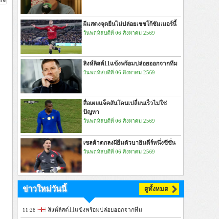
ผีแสดงจุดยืนไม่ปล่อยเชชโก้ซัมเมอร์นี้
วันพฤหัสบดีที่ 06 สิงหาคม 2569
สิงห์ลิสต์11แข้งพร้อมปล่อยออกจากทีม
วันพฤหัสบดีที่ 06 สิงหาคม 2569
สื่อเผยแจ็คสันโดนเปลี่ยนเร็วไม่ใช่
ปัญหา
วันพฤหัสบดีที่ 06 สิงหาคม 2569
เซลต้าตกลงผียืมตัวบายินดีร์หนึ่งซีซั่น
วันพฤหัสบดีที่ 06 สิงหาคม 2569
ข่าวใหม่วันนี้
ดูทั้งหมด
สิงห์ลิสต์11แข้งพร้อมปล่อยออกจากทีม
11:28