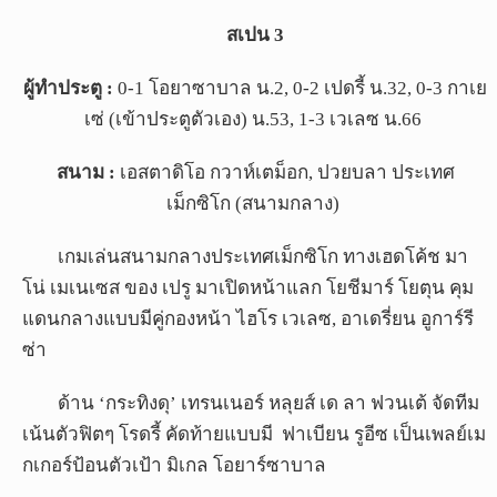
สเปน 3
ผู้ทำประตู :
0-1 โอยาซาบาล น.2, 0-2 เปดรี้ น.32, 0-3 กาเย
เซ่ (เข้าประตูตัวเอง) น.53, 1-3 เวเลซ น.66
สนาม :
เอสตาดิโอ กวาห์เตม็อก, ปวยบลา ประเทศ
เม็กซิโก (สนามกลาง)
เกมเล่นสนามกลางประเทศเม็กซิโก ทางเฮดโค้ช มา
โน่ เมเนเซส ของ เปรู มาเปิดหน้าแลก โยชีมาร์ โยตุน คุม
แดนกลางแบบมีคู่กองหน้า ไฮโร เวเลซ, อาเดรี่ยน อูการ์รี
ซ่า
ด้าน ‘กระทิงดุ’ เทรนเนอร์ หลุยส์ เด ลา ฟวนเต้ จัดทีม
เน้นตัวฟิตๆ โรดรี้ คัดท้ายแบบมี ฟาเบียน รูอีซ เป็นเพลย์เม
กเกอร์ป้อนตัวเป้า มิเกล โอยาร์ซาบาล