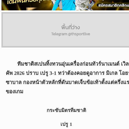
ผล
บอล
สด
Copyright
©
24
AUG
ทีมชาติสเปนทิ้งทวนอุ่นเครื่องก่อนทัวร์นาเมนต์ เวิล
2017
คัพ 2026 ปราบ เปรู 3-1 ทว่าต้องคอยดูอาการ มิเกล โอยร
-
2026
ซาบาล กองหน้าตัวหลักที่ดันบาดเจ็บข้อเท้าตั้งแต่ครึ่งแ
TH
ของเกม
Sport
,
All
rights
กระชับมิตรทีมชาติ
reserved.
เปรู
1