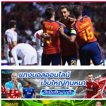
ข่าว
บอล
ไทย
ข่าว
ฟุตบอล
ต่าง
ประเทศ
ข่าว
NBA
ข่าว
NFL
คอ
ลัม
นิ
สต์