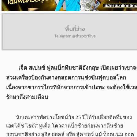
ผล
บอล
สด
Copyright
©
24
AUG
เจ็ด สเปนซ์ ฟูลแบ็กทีมชาติอังกฤษ เปิดเผยว่าเขาจ
2017
สวมเครื่องป้องกันคางตลอดการแข่งขันฟุตบอลโลก
-
2026
เนื่องจากขากรรไกรที่หักจากการเข้าปะทะ จะต้องใช้เว
TH
รักษาถึงสามเดือน
Sport
,
All
rights
นักเตะสารพัดประโยชน์วัย 25 ปีได้รับเลือกติดทีมของ
reserved.
เฮดโค้ช โธมัส ทูเคิ่ล โควตาแบ็กซ้ายก่อนพวกตีนซ้าย
ธรรมชาติอย่าง ลูอิส ฮอลล์ หรือ ลุ้ค ชอว์ แม้ ท็อตแน่ม ฮอต