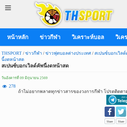
เข้า
สู่
ระบบ
หน้าหลัก
ข่าวกีฬา
วิเคราะห์บอล
วิเค
THSPORT
/
ข่าวกีฬา
/
ข่าวฟุตบอลต่างประเทศ
/
สเปนซ์บอกเวิลด์
นี้งดหน้าสด
เข้าสู่ระบบ
สเปนซ์บอกเวิลด์คัพนี้งดหน้าสด
เข้าสู่ระบบด้วย facebook
วันอังคารที่ 09 มิถุนายน 2569
สมัคร
278
ถ้าไม่อยากพลาดทุกข่าวสารของวงการกีฬา โปรดติดตาม
สมาชิก
ข่าว
กีฬา
Share
Share