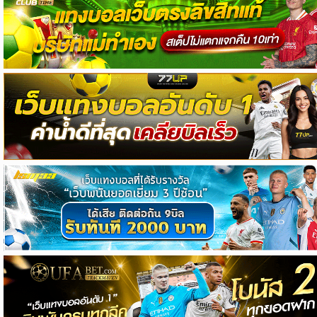
วิเคราะห์
บอล
วิเคราะห์
NFL
วิเคราะห์
NBA
ทีเด็ด
บอล
แกล
ล
อรี่
สาว
งาม