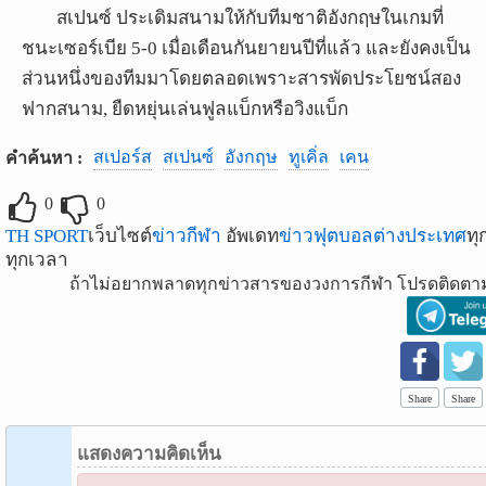
สเปนซ์
ประเดิมสนามให้กับทีมชาติอังกฤษในเกมที่
ชนะเซอร์เบีย
5-0
เมื่อเดือนกันยายนปีที่แล้ว
และยังคงเป็น
ส่วนหนึ่งของทีมมาโดยตลอดเพราะสารพัดประโยชน์สอง
ฟากสนาม
,
ยืดหยุ่นเล่นฟูลแบ็กหรือวิงแบ็ก
สเปอร์ส
สเปนซ์
อังกฤษ
ทูเคิ่ล
เคน
คำค้นหา :
0
0
TH SPORT
เว็บไซต์
ข่าวกีฬา
อัพเดท
ข่าวฟุตบอลต่างประเทศ
ทุ
ทุกเวลา
ถ้าไม่อยากพลาดทุกข่าวสารของวงการกีฬา โปรดติดตาม
Share
Share
แสดงความคิดเห็น