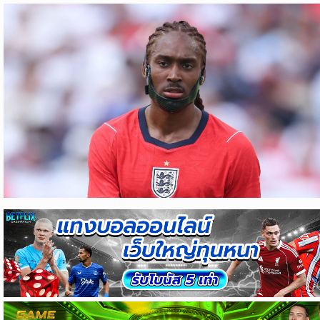
ข่าว
บอล
ไทย
ข่าว
ฟุตบอล
ต่าง
ประเทศ
ข่าว
NBA
ข่าว
NFL
คอ
ลัม
นิ
สต์