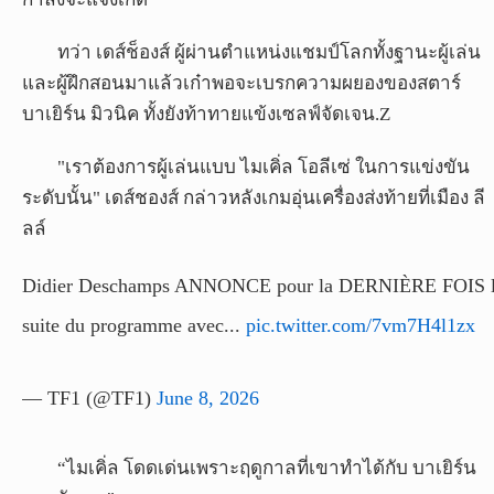
ทว่า เดส์ช็องส์ ผู้ผ่านตำแหน่งแชมป์โลกทั้งฐานะผู้เล่น
และผู้ฝึกสอนมาแล้วเก๋าพอจะเบรกความผยองของสตาร์
บาเยิร์น มิวนิค ทั้งยังท้าทายแข้งเซลฟ์จัดเจน.Z
"เราต้องการผู้เล่นแบบ ไมเคิ่ล โอลีเซ่ ในการแข่งขัน
ระดับนั้น" เดส์ชองส์ กล่าวหลังเกมอุ่นเครื่องส่งท้ายที่เมือง ลี
ลล์
Didier Deschamps ANNONCE pour la DERNIÈRE FOIS 
suite du programme avec...
pic.twitter.com/7vm7H4l1zx
— TF1 (@TF1)
June 8, 2026
“ไมเคิ่ล โดดเด่นเพราะฤดูกาลที่เขาทำได้กับ บาเยิร์น