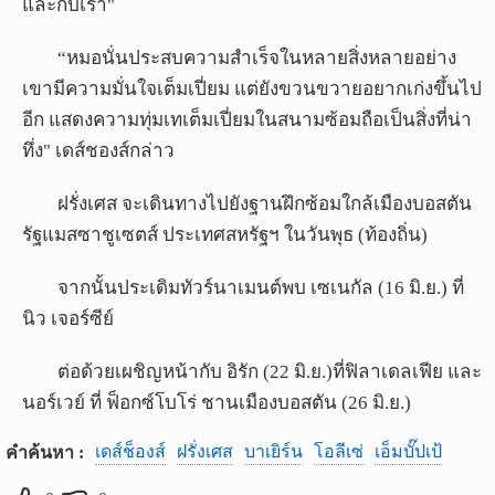
และกับเรา"
“หมอนั่นประสบความสำเร็จในหลายสิ่งหลายอย่าง
เขามีความมั่นใจเต็มเปี่ยม แต่ยังขวนขวายอยากเก่งขึ้นไป
อีก แสดงความทุ่มเทเต็มเปี่ยมในสนามซ้อมถือเป็นสิ่งที่น่า
ทึ่ง" เดส์ชองส์กล่าว
ฝรั่งเศส จะเดินทางไปยังฐานฝึกซ้อมใกล้เมืองบอสตัน
รัฐแมสซาชูเซตส์ ประเทศสหรัฐฯ ในวันพุธ (ท้องถิ่น)
จากนั้นประเดิมทัวร์นาเมนต์พบ เซเนกัล (16 มิ.ย.) ที่
นิว เจอร์ซีย์
ต่อด้วยเผชิญหน้ากับ
อิรัก
(22
มิ
.
ย
.)
ที่ฟิลาเดลเฟีย
และ
นอร์เวย์
ที่
ฟ็อกซ์โบโร่
ชานเมืองบอสตัน
(26
มิ
.
ย
.)
เดส์ช็องส์
ฝรั่งเศส
บาเยิร์น
โอลีเซ่
เอ็มบั๊ปเป้
คำค้นหา :