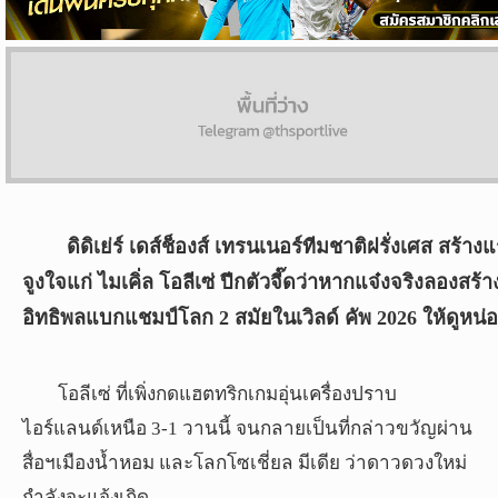
ผล
บอล
สด
Copyright
©
24
AUG
ดิดิเย่ร์ เดส์ช็องส์ เทรนเนอร์ทีมชาติฝรั่งเศส สร้าง
2017
จูงใจแก่ ไมเคิ่ล โอลีเซ่ ปีกตัวจี๊ดว่าหากแจ๋งจริงลองสร้า
-
2026
อิทธิพลแบกแชมป์โลก 2 สมัยในเวิลด์ คัพ 2026 ให้ดูหน่
TH
Sport
,
All
โอลีเซ่ ที่เพิ่งกดแฮตทริกเกมอุ่นเครื่องปราบ
rights
ไอร์แลนด์เหนือ 3-1 วานนี้ จนกลายเป็นที่กล่าวขวัญผ่าน
reserved.
สื่อฯเมืองน้ำหอม และโลกโซเชี่ยล มีเดีย ว่าดาวดวงใหม่
กำลังจะแจ้งเกิด