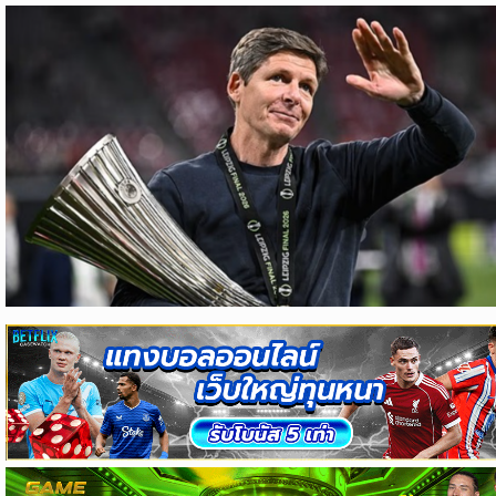
ข่าว
บอล
ไทย
ข่าว
ฟุตบอล
ต่าง
ประเทศ
ข่าว
NBA
ข่าว
NFL
คอ
ลัม
นิ
สต์