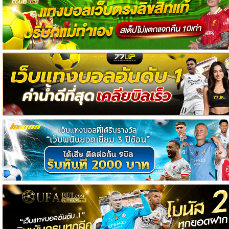
วิเคราะห์
บอล
วิเคราะห์
NFL
วิเคราะห์
NBA
ทีเด็ด
บอล
แกล
ล
อรี่
สาว
งาม